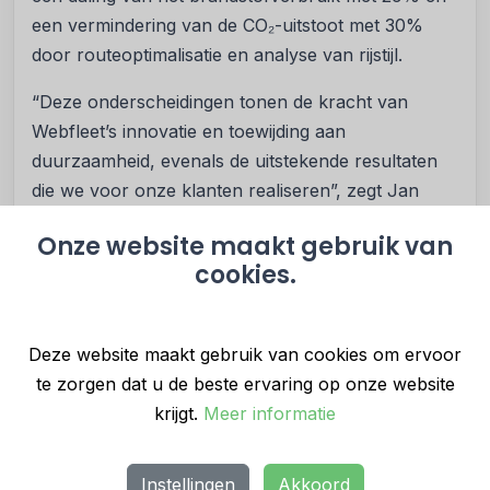
een vermindering van de CO₂-uitstoot met 30%
door routeoptimalisatie en analyse van rijstijl.
“Deze onderscheidingen tonen de kracht van
Webfleet’s innovatie en toewijding aan
duurzaamheid, evenals de uitstekende resultaten
die we voor onze klanten realiseren”, zegt Jan
Maarten de Vries, President Fleet Management
Onze website maakt gebruik van
Solutions bij Bridgestone. “We stellen wagenparken
cookies.
in staat veiliger, efficiënter en verantwoordelijker te
opereren. Deze successen in Italië, Duitsland en
Spanje weerspiegelen de kracht van onze
Deze website maakt gebruik van cookies om ervoor
technologie en de creativiteit en ambitie van onze
te zorgen dat u de beste ervaring op onze website
klanten. Samen bevestigen ze Webfleet’s positie als
krijgt.
Meer informatie
toonaangevende partner voor fleet digitalisering,
duurzame mobiliteit en operationele
Instellingen
Akkoord
uitmuntendheid.”