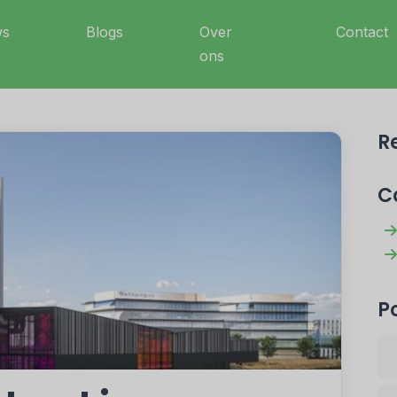
ws
Blogs
Over
Contact
ons
R
C
P