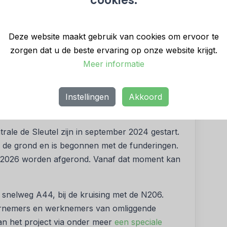
cookies.
el in Leiden getransporteerd. Woningen en
via WarmtelinQ op termijn duurzamer verwarmd
Deze website maakt gebruik van cookies om ervoor te
zorgen dat u de beste ervaring op onze website krijgt.
iden zal ongeveer 90% bestaan uit de
Meer informatie
angevoerd. Op de momenten dat de vraag naar
oude winterdagen of bij uitval door bijvoorbeeld
mtecentrale de warmtevoorziening op peil.
Instellingen
Akkoord
 eind 2026
e de Sleutel zijn in september 2024 gestart.
in de grond en is begonnen met de funderingen.
 2026 worden afgerond. Vanaf dat moment kan
snelweg A44, bij de kruising met de N206.
ernemers en werknemers van omliggende
an het project via onder meer
een speciale