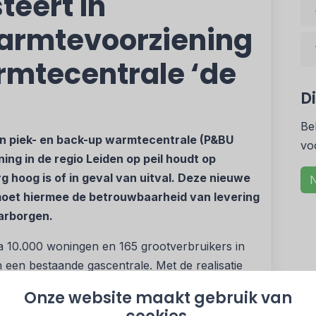
teert in
armtevoorziening
mtecentrale ‘de
D
Be
en piek- en back-up warmtecentrale (P&BU
vo
ng in de regio Leiden op peil houdt op
hoog is of in geval van uitval. Deze nieuwe
N
oet hiermee de betrouwbaarheid van levering
aarborgen.
 10.000 woningen en 165 grootverbruikers in
 een bestaande gascentrale. Met de realisatie
WarmtelinQ wordt omgeschakeld naar
Onze website maakt gebruik van
erdamse haven. Deze warmte wordt via