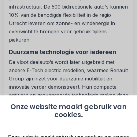
infrastructuur. De 500 bidirectionele auto's kunnen
10% van de benodigde flexibiliteit in de regio
Utrecht leveren om zonne- en windenergie in
evenwicht te brengen voor gebruik tijdens
piekuren.
Duurzame technologie voor iedereen
De vloot deelauto’s wordt later uitgebreid met
andere E-Tech electric modellen, waarmee Renault
Group zijn inzet voor duurzame mobiliteit en
innovatie verder demonstreert. Hun compacte
ontwerp en geavanceerde technologie maken deze
modellen ideaal voor autodeeloplossingen in
Onze website maakt gebruik van
steden die overstappen op duurzamere
cookies.
mobiliteitsoplossingen. Het gebruik van de V2G-
technologie van Mobilize vertegenwoordigt een
belangrijke stap voorwaarts en stelt de openbare
Deze website maakt gebruik van cookies om ervoor