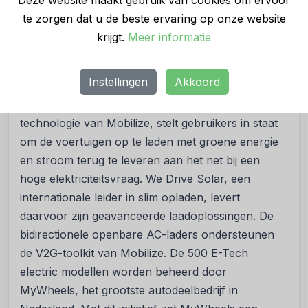
infrastructuur en diensten van We Drive Solar in
te zorgen dat u de beste ervaring op onze website
staat om op grote schaal te kunnen bijdragen aan
krijgt.
Meer informatie
een veerkrachtiger en duurzamer energiesysteem.
Partnerschap met impact
Instellingen
Akkoord
De deelauto’s van Renault, uitgerust met de V2G-
technologie van Mobilize, stelt gebruikers in staat
om de voertuigen op te laden met groene energie
en stroom terug te leveren aan het net bij een
hoge elektriciteitsvraag. We Drive Solar, een
internationale leider in slim opladen, levert
daarvoor zijn geavanceerde laadoplossingen. De
bidirectionele openbare AC-laders ondersteunen
de V2G-toolkit van Mobilize. De 500 E-Tech
electric modellen worden beheerd door
MyWheels, het grootste autodeelbedrijf in