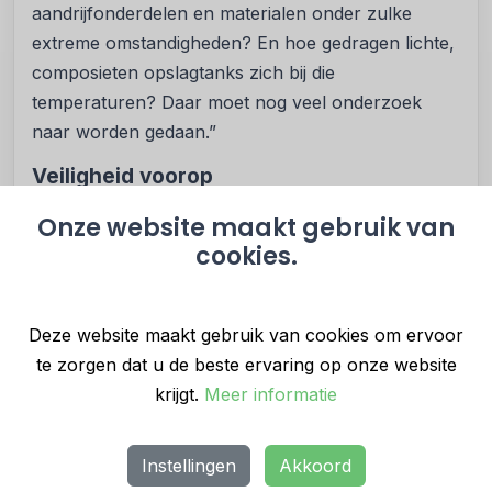
aandrijfonderdelen en materialen onder zulke
extreme omstandigheden? En hoe gedragen lichte,
composieten opslagtanks zich bij die
temperaturen? Daar moet nog veel onderzoek
naar worden gedaan.”
Veiligheid voorop
Veiligheid is cruciaal in de luchtvaart, en dat geldt
Onze website maakt gebruik van
ook voor de nieuwe faciliteit in Marknesse.
cookies.
“Waterstof is bij kamertemperatuur een niet-giftig,
kleurloos en geurloos gas. Mits veilig opgeslagen
en gebruikt, is het niet gevaarlijker dan andere
Deze website maakt gebruik van cookies om ervoor
brandstoffen,” aldus Arendsen. “De EPTF is
te zorgen dat u de beste ervaring op onze website
uitgerust met uitgebreide veiligheidsmaatregelen en
krijgt.
Meer informatie
we hanteren strikte procedures. Denk aan
beperking van ontstekingsrisico’s, ruime
Instellingen
Akkoord
ventilatieopeningen en ruime afstand tussen de