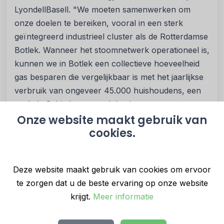
LyondellBasell. "We moeten samenwerken om
onze doelen te bereiken, vooral in een sterk
geïntegreerd industrieel cluster als de Rotterdamse
Botlek. Wanneer het stoomnetwerk operationeel is,
kunnen we in Botlek een collectieve hoeveelheid
gas besparen die vergelijkbaar is met het jaarlijkse
verbruik van ongeveer 45.000 huishoudens, een
stad als Schiedam, en zal de uitstoot van
broeikasgassen op onze Botlek locatie met 15%
Onze website maakt gebruik van
cookies.
afnemen."
CO2-reductie en verantwoordelijke
buren voor de Botlek-gemeenschap
Deze website maakt gebruik van cookies om ervoor
"Ons energieterugwinningssysteem in onze Botlek-
te zorgen dat u de beste ervaring op onze website
faciliteit zet restwarmte om in stoom voor onze
krijgt.
Meer informatie
partners in het Botlek stoomnetwerk. We zijn trots
dat deze uitbreiding het mogelijk maakt om