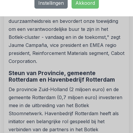
Instellingen
Akkoord
significante hoeveelheden CO2 te reduceren. Deze
inspanning is een natuurlijke progressie in onze
duurzaamheidsreis en bevordert onze toewijding
om een verantwoordelijke buur te zijn in het
Botlek-cluster - vandaag en in de toekomst," zegt
Jaume Campaña, vice president en EMEA regio
president, Reinforcement Materials segment, Cabot
Corporation.
Steun van Provincie, gemeente
Rotterdam en Havenbedrijf Rotterdam
De provincie Zuid-Holland (2 miljoen euro) en de
gemeente Rotterdam (0,7 miljoen euro) investeren
mee in de uitbreiding van het Botlek
Stoomnetwerk. Havenbedrijf Rotterdam heeft als
initiator een belangrijke rol gespeeld bij het
verbinden van de partners in het Botlek