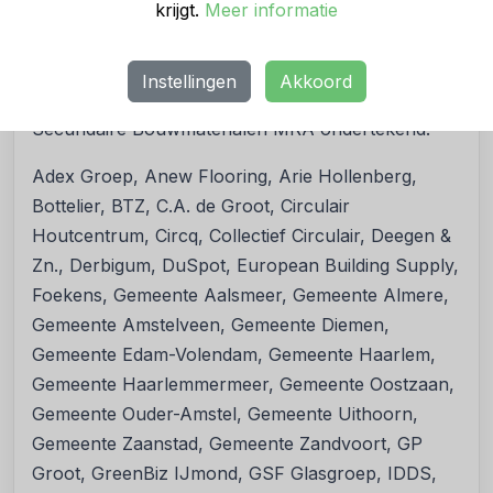
krijgt.
Meer informatie
nieuwbouw en onderhoudsprojecten.
De ondertekenaars
Instellingen
Akkoord
De volgende partijen hebben de Circulaire Deal
Secundaire Bouwmaterialen MRA ondertekend:
Adex Groep, Anew Flooring, Arie Hollenberg,
Bottelier, BTZ, C.A. de Groot, Circulair
Houtcentrum, Circq, Collectief Circulair, Deegen &
Zn., Derbigum, DuSpot, European Building Supply,
Foekens, Gemeente Aalsmeer, Gemeente Almere,
Gemeente Amstelveen, Gemeente Diemen,
Gemeente Edam-Volendam, Gemeente Haarlem,
Gemeente Haarlemmermeer, Gemeente Oostzaan,
Gemeente Ouder-Amstel, Gemeente Uithoorn,
Gemeente Zaanstad, Gemeente Zandvoort, GP
Groot, GreenBiz IJmond, GSF Glasgroep, IDDS,