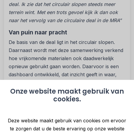
deal.
Ik zie dat het circulair slopen steeds meer
terrein wint. Met een trots gevoel kijk ik dan ook
naar het vervolg van de circulaire deal in de MRA”
Van puin naar pracht
De basis van de deal ligt in het circulair slopen.
Daarnaast wordt met deze samenwerking verkend
hoe vrijkomende materialen ook daadwerkelijk
opnieuw gebruikt gaan worden. Daarvoor is een
dashboard ontwikkeld, dat inzicht geeft in waar,
wanneer en in welke hoeveelheid bouwmaterialen
Onze website maakt gebruik van
vrijkomen uit sloopprojecten. Ook toont het
cookies.
dashboard een lijst met specialisten die secundaire
bouwmaterialen innemen, verwerken en/of
verkopen. Dat draagt bij aan het koppelen van het
Deze website maakt gebruik van cookies om ervoor
aanbod van vrijkomende materialen aan de vraag
te zorgen dat u de beste ervaring op onze website
naar secundaire materialen bij renovatie,