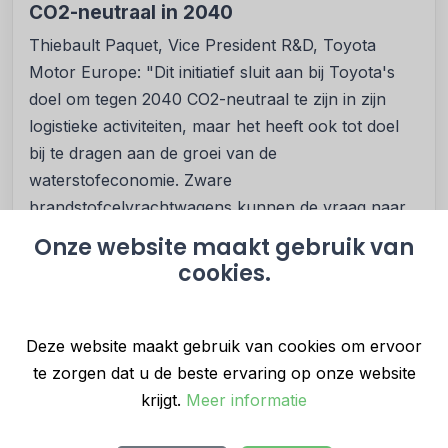
CO2-neutraal in 2040
Thiebault Paquet, Vice President R&D, Toyota
Motor Europe: "Dit initiatief sluit aan bij Toyota's
doel om tegen 2040 CO2-neutraal te zijn in zijn
logistieke activiteiten, maar het heeft ook tot doel
bij te dragen aan de groei van de
waterstofeconomie. Zware
brandstofcelvrachtwagens kunnen de vraag naar
waterstof stimuleren, wat samen met de
Onze website maakt gebruik van
implementatie van de EU-verordening over
cookies.
infrastructuur voor alternatieve brandstoffen
(AFIR) een van de belangrijkste factoren is. Samen
met onze logistieke dienstverleners willen we
Deze website maakt gebruik van cookies om ervoor
lessen trekken uit de dagelijkse werking van onze
te zorgen dat u de beste ervaring op onze website
eerste waterstofaangedreven logistieke vloot en de
krijgt.
Meer informatie
voertuigen en operationele processen verder