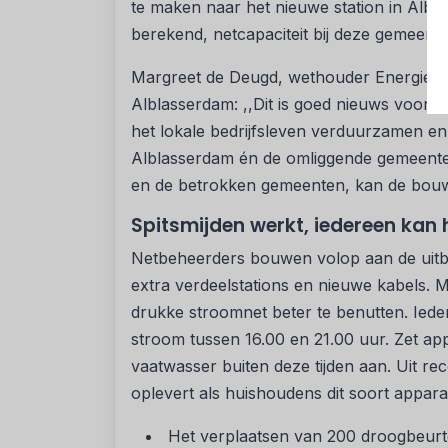
te maken naar het nieuwe station in Albla
berekend, netcapaciteit bij deze gemeente
Margreet de Deugd, wethouder Energie(tra
Alblasserdam: ,,Dit is goed nieuws voor de
het lokale bedrijfsleven verduurzamen 
Alblasserdam én de omliggende gemeente
en de betrokken gemeenten, kan de bouw 
Spitsmijden werkt, iedereen kan 
Netbeheerders bouwen volop aan de uitbr
extra verdeelstations en nieuwe kabels. M
drukke stroomnet beter te benutten. Iede
stroom tussen 16.00 en 21.00 uur. Zet ap
vaatwasser buiten deze tijden aan. Uit rec
oplevert als huishoudens dit soort appar
Het verplaatsen van 200 droogbeur