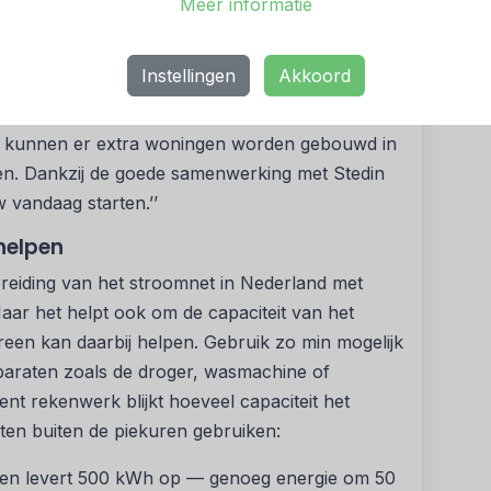
Meer informatie
sserdam ontstaat er, drie jaar eerder dan
n.
Instellingen
Akkoord
nsitie), Klimaat en Milieu van de gemeente
 groei in onze regio. Met de extra capaciteit kan
en kunnen er extra woningen worden gebouwd in
n. Dankzij de goede samenwerking met Stedin
vandaag starten.’’
helpen
eiding van het stroomnet in Nederland met
aar het helpt ook om de capaciteit van het
reen kan daarbij helpen. Gebruik zo min mogelijk
paraten zoals de droger, wasmachine of
ent rekenwerk blijkt hoeveel capaciteit het
aten buiten de piekuren gebruiken:
ten levert 500 kWh op — genoeg energie om 50