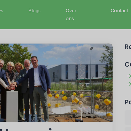
ws
Blogs
Over
Contact
ons
R
C
P