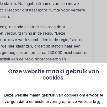
nde station. Na ingebruikname van de nieuwe
oopt. Hierdoor ontstaat extra ruimte voor verdere
jaren.
snelgroeiende elektriciteitsvraag door
n verduurzaming in de regio. “Deze
or onze werkzaamheden in de regio,” aldus
 we hier klaar zijn, groeit dit station naar een
is genoeg stroom om circa 250.000 huishoudens
paciteit kan de regio doorgroeien: van
Onze website maakt gebruik van
drecht en Hardinxveld-Giessendam
cookies.
r de gemeenten Alblasserdam, Molenlanden en
ht en Hardinxveld-Giessendam gaan in 2029
Deze website maakt gebruik van cookies om ervoor te
el maken zij voor hun stroomtoevoer nog
zorgen dat u de beste ervaring op onze website krijgt.
ht, maar dat station is vol. Door een ‘overstap’