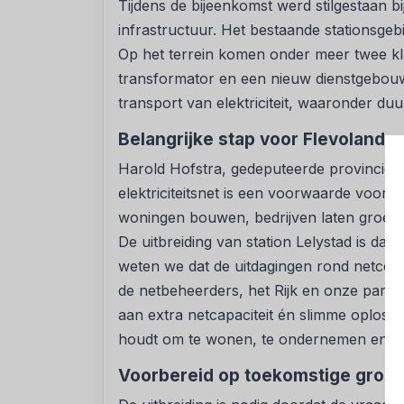
Tijdens de bijeenkomst werd stilgestaan bi
infrastructuur. Het bestaande stationsgeb
Op het terrein komen onder meer twee kl
transformator en een nieuw dienstgebouw.
transport van elektriciteit, waaronder du
Belangrijke stap voor Flevoland
Harold Hofstra, gedeputeerde provincie 
elektriciteitsnet is een voorwaarde voor b
woningen bouwen, bedrijven laten groei
De uitbreiding van station Lelystad is daar
weten we dat de uitdagingen rond netcong
de netbeheerders, het Rijk en onze partn
aan extra netcapaciteit én slimme oploss
houdt om te wonen, te ondernemen en t
Voorbereid op toekomstige groei