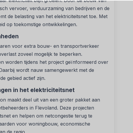
ar elektriciteit blijft groeien. Door de bouw van
sch vervoer, verduurzaming van bedrijven en de
 de belasting van het elektriciteitsnet toe. Met
eid op toekomstige ontwikkelingen.
mheden
ren voor extra bouw- en transportverkeer
verlast zoveel mogelijk te beperken.
worden tijdens het project geïnformeerd over
Daarbij wordt nauw samengewerkt met de
e gebied actief zijn.
en in het elektriciteitsnet
ion maakt deel uit van een groter pakket aan
tbeheerders in Flevoland. Deze projecten
eitsnet en helpen om netcongestie terug te
waarden voor woningbouw, economische
an de regio.