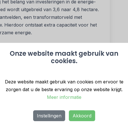
j het belang van investeringen in de energie-
ied wordt uitgebreid van 3,6 naar 4,8 hectare.
antvelden, een transformatorveld met
 Hierdoor ontstaat extra capaciteit voor het
urzame energie.
Onze website maakt gebruik van
Flevoland: "Een sterk en betrouwbaar
cookies.
ijna alles wat we in Flevoland willen bereiken:
en en onze energievoorziening verduurzamen.
om een belangrijke stap vooruit. Tegelijkertijd
Deze website maakt gebruik van cookies om ervoor te
estie nog niet zijn opgelost. Samen met TenneT,
zorgen dat u de beste ervaring op onze website krijgt.
ers in Utrecht en Gelderland blijven we werken
Meer informatie
ingen, zodat Flevoland ook in de toekomst ruimte
e verduurzamen."
Instellingen
Akkoord