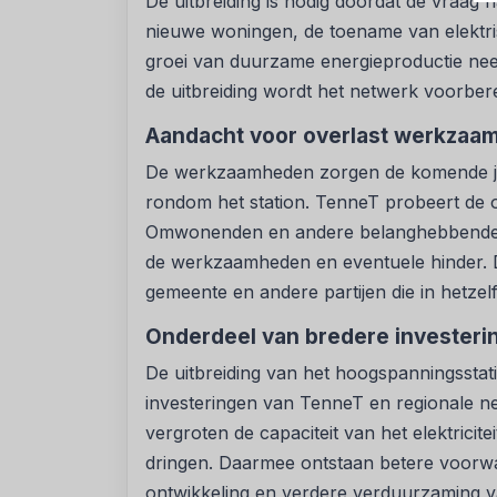
De uitbreiding is nodig doordat de vraag na
nieuwe woningen, de toename van elektri
groei van duurzame energieproductie neemt
de uitbreiding wordt het netwerk voorber
Aandacht voor overlast werkzaa
De werkzaamheden zorgen de komende ja
rondom het station. TenneT probeert de o
Omwonenden en andere belanghebbenden 
de werkzaamheden en eventuele hinder. 
gemeente en andere partijen die in hetzelfd
Onderdeel van bredere investering
De uitbreiding van het hoogspanningsstat
investeringen van TenneT en regionale ne
vergroten de capaciteit van het elektricit
dringen. Daarmee ontstaan betere voor
ontwikkeling en verdere verduurzaming v