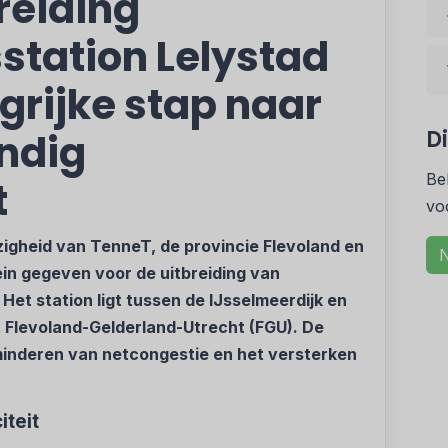
reiding
tation Lelystad
grijke stap naar
D
ndig
Be
t
vo
zigheid van TenneT, de provincie Flevoland en
N
ein gegeven voor de uitbreiding van
et station ligt tussen de IJsselmeerdijk en
t Flevoland-Gelderland-Utrecht (FGU). De
minderen van netcongestie en het versterken
iteit