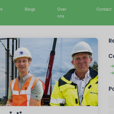
ws
Blogs
Over
Contact
ons
R
C
P