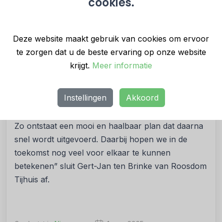
cookies.
een mooie stap naar een toekomstbestendige
sociale woonwijk in Holten. Het is belangrijk dat
mensen een woning krijgen die past bij hun situatie.
Deze website maakt gebruik van cookies om ervoor
Zo komen grotere woningen vrij voor jonge
te zorgen dat u de beste ervaring op onze website
gezinnen. Een goede ontwikkeling voor de sociale
krijgt.
Meer informatie
huurmarkt.”
Instellingen
Akkoord
“Wij zien dit traject als een goed voorbeeld van hoe
politieke partijen en de markt goed samenwerken.
Zo ontstaat een mooi en haalbaar plan dat daarna
snel wordt uitgevoerd. Daarbij hopen we in de
toekomst nog veel voor elkaar te kunnen
betekenen” sluit Gert-Jan ten Brinke van Roosdom
Tijhuis af.