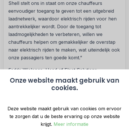
Shell stelt ons in staat om onze chauffeurs
eenvoudiger toegang te geven tot een uitgebreid
laadnetwerk, waardoor elektrisch rijden voor hen
aantrekkelijker wordt. Door de toegang tot
laadmogelijkheden te verbeteren, willen we
chauffeurs helpen om gemakkelijker de overstap
naar elektrisch rijden te maken, wat uiteindelijk ook
onze passagiers ten goede komt.”
Fedde Wielenga, Head of Fleet Solutions –
Netherlands bij Shell: “Met Uber als partner zetten
Onze website maakt gebruik van
we een belangrijke stap in het toegankelijker
cookies.
maken van ons laadnetwerk voor een bredere
groep gebruikers. Ons doel is om elektrisch rijden
Deze website maakt gebruik van cookies om ervoor
aantrekkelijk en praktisch te maken voor
te zorgen dat u de beste ervaring op onze website
chauffeurs die dagelijks de weg op moeten.
krijgt.
Meer informatie
Nederland is de eerste markt in deze regio waar