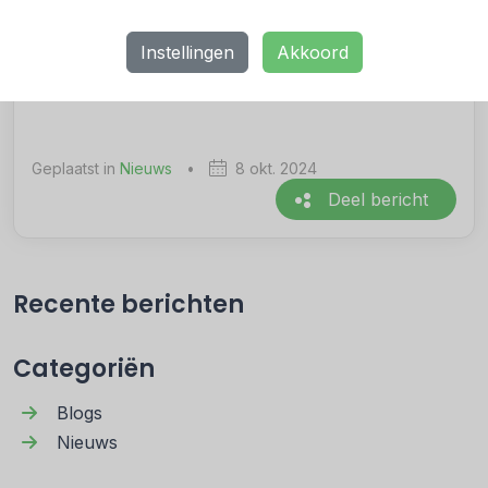
we dit partnerschap uitrollen, en we verwachten
dat dit model ook in andere landen succesvol zal
Instellingen
Akkoord
zijn.”
Geplaatst in
Nieuws
•
8 okt. 2024
Deel bericht
Recente berichten
Categoriën
Blogs
Nieuws