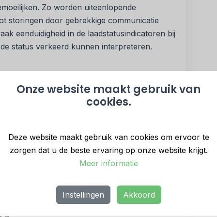
emoeilijken. Zo worden uiteenlopende
 tot storingen door gebrekkige communicatie
ak eenduidigheid in de laadstatusindicatoren bij
 de status verkeerd kunnen interpreteren.
elektrische bouwmachines te verbeteren, hebben
Onze website maakt gebruik van
raktische best practices opgesteld. Deze
cookies.
met een klankbordgroep van ervaren Europese
Deze website maakt gebruik van cookies om ervoor te
n wil de OEM Roundtable andere fabrikanten
zorgen dat u de beste ervaring op onze website krijgt.
 Dit maakt het voor opdrachtgevers en
Meer informatie
achines van verschillende merken naast elkaar
lig en probleemloos functioneren in multi-brand-
Instellingen
Akkoord
rd