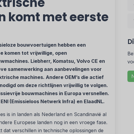
ktrische
n komt met eerste
D
sieloze bouwvoertuigen hebben een
e komen tot vrijwillige, open
Be
wmachines. Liebherr, Komatsu, Volvo CE en
vo
eve samenwerking aan aanbevelingen voor
N
ktrische machines. Andere OEM’s die actief
digd om deze richtlijnen vrijwillig te volgen.
issievrije bouwmachines in Europa versnellen.
 ENI (Emissieloos Netwerk Infra) en ElaadNL.
es is in landen als Nederland en Scandinavië al
 andere Europese landen nog in een vroege fase.
kt dat verschillen in technische oplossingen de