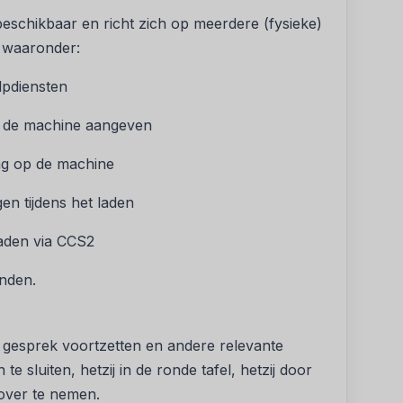
beschikbaar en richt zich op meerdere (fysieke)
 waaronder:
lpdiensten
an de machine aangeven
ing op de machine
n tijdens het laden
laden via CCS2
inden.
n gesprek voortzetten en andere relevante
te sluiten, hetzij in de ronde tafel, hetzij door
 over te nemen.