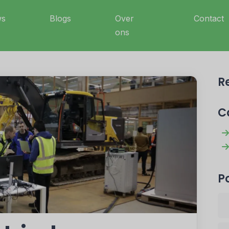
ws
Blogs
Over
Contact
ons
R
C
P