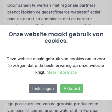
Door samen te werken met regionale partners
brengt Nobian de gecertificeerde waterstof actief
naar de markt. In combinatie met de eerdere
certificering in Rotterdam onderstreept dit de rol
van het bedrijf als aanjager van duurzame,
Onze website maakt gebruik van
koolstofarme waardeketens in Europa.
cookies.
Volgens Markus Mingenbach, Senior Vice
President Chlor-Alkali & Chloromethanes bij
Deze website maakt gebruik van cookies om ervoor
Nobian, versterkt de certificering het koolstofarme
te zorgen dat u de beste ervaring op onze website
portfolio en helpt het klanten hun CO₂-voetafdruk
krijgt.
Meer informatie
te verkleinen. Ook Julien Courtois,
verantwoordelijk voor waterstofontwikkeling
Instellingen
Akkoord
binnen het bedrijf, ziet de uitbreiding als een
belangrijke stap: met Frankfurt verstevigt Nobian
zijn positie als een van de grootste producenten
van gecertificeerde groene waterstof in Europa.