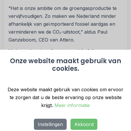
“Het is onze ambitie om de groengasproductie te
vervijfvoudigen. Zo maken we Nederland minder
afhankelijk van geïmporteerd fossiel aardgas en
verminderen we de CO₂-uitstoot,” aldus Paul
Ganzeboom, CEO van Attero.
Volgende stap: inzet van bioCO₂
Onze website maakt gebruik van
In het nieuwe jaar start fase twee van het project.
cookies.
Daarbij wordt de bioCO₂ die vrijkomt bij de
productie van groengas afgevangen en vervloeid.
Deze vloeibare CO₂ kan vervolgens worden
Deze website maakt gebruik van cookies om ervoor
geleverd aan bijvoorbeeld de glastuinbouw, waar
te zorgen dat u de beste ervaring op onze website
het wordt ingezet om de groei van gewassen te
krijgt.
Meer informatie
stimuleren.
Instellingen
Akkoord