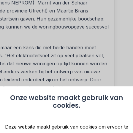
mens NEPROM), Marrit van der Schaar
 de provincie Utrecht) en Maartje Brans
t startsein gaven. Hun gezamenlijke boodschap:
ling kunnen we de woningbouwopgave succesvol
maar een kans die met beide handen moet
Het elektriciteitsnet zit op veel plaatsen vol,
d is dat nieuwe woningen op tijd kunnen worden
el anders werken bij het ontwerp van nieuwe
n leidend onderdeel zijn in het ontwerp. Door
le partijen die een rol hebben in de
en we niet alleen de woningnood aanpakken,
Onze website maakt gebruik van
mstbestendig energiesysteem.”
cookies.
van wonen en energie
 rol heeft in de woningbouwopgave en
Deze website maakt gebruik van cookies om ervoor te