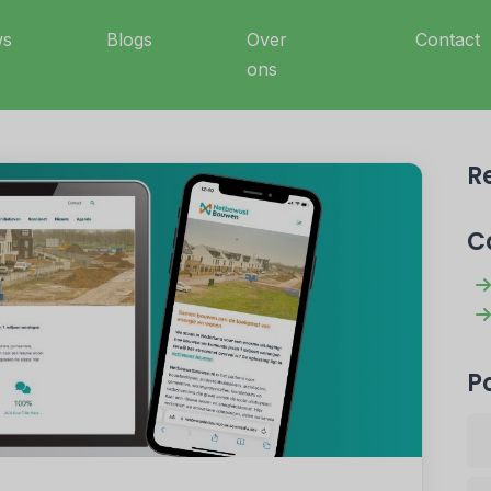
ws
Blogs
Over
Contact
ons
R
C
P