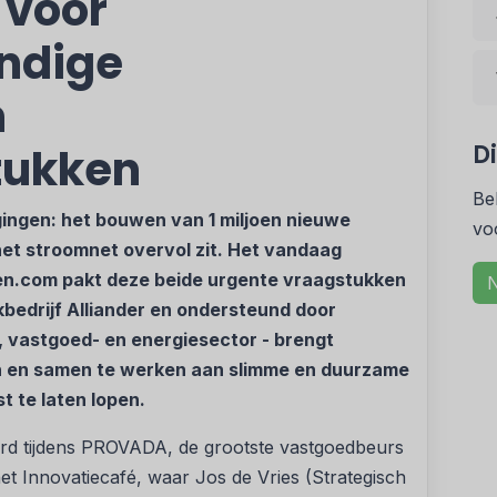
 voor
ndige
n
D
tukken
Be
ingen: het bouwen van 1 miljoen nieuwe
vo
het stroomnet overvol zit. Het vandaag
n.com pakt deze beide urgente vraagstukken
N
rkbedrijf Alliander en ondersteund door
 vastgoed- en energiesector - brengt
en en samen te werken aan slimme en duurzame
 te laten lopen.
d tijdens PROVADA, de grootste vastgoedbeurs
et Innovatiecafé, waar Jos de Vries (Strategisch