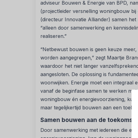
adviseur Bouwen & Energie van BPD, na
(projectleider versnelling woningbouw bij
(directeur Innovatie Alliander) samen he
“alleen door samenwerking en kennisde
realiseren.”
“Netbewust bouwen is geen keuze meer, 
worden aangegrepen,” zegt Maartje Brans. “
waardoor het niet langer vanzelfspreken
aangesloten. De oplossing is fundamente
woonwijken. Energie moet een integraal e
vanaf de beginfase samen te werken met al
woningbouw én energievoorziening, kunn
maar tegelijkertijd bouwen aan een toeko
Samen bouwen aan de toekomst 
Door samenwerking met iedereen die een