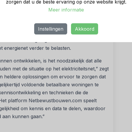
worden aangepakt en tegelijk worden gebouwd
zorgen dat u de beste ervaring op onze website krijgt.
m. Het nieuwe platform is daarom beschikbaar
Meer informatie
ak van woningbouw en energievoorziening. Van
rchitecten tot gemeenten, woningcorporaties,
Instellingen
Akkoord
latform worden innovatieve ideeën gedeeld,
euwe samenwerkingen gesmeed. Het doel? De
energienet verder te belasten.
nen ontwikkelen, is het noodzakelijk dat alle
den met de situatie op het elektriciteitsnet,” zegt
an heldere oplossingen om ervoor te zorgen dat
gelijkertijd voldoende betaalbare woningen te
ennisontwikkeling en technieken die de
 Het platform Netbewustbouwen.com speelt
ogelijkheid om kennis en data te delen, waardoor
jd aan kunnen gaan.”