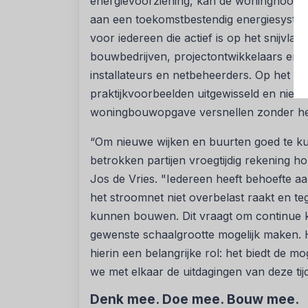
energievoorziening, kan de woningnood 
aan een toekomstbestendig energiesystee
voor iedereen die actief is op het snijvl
bouwbedrijven, projectontwikkelaars en a
installateurs en netbeheerders. Op het p
praktijkvoorbeelden uitgewisseld en ni
woningbouwopgave versnellen zonder het 
“Om nieuwe wijken en buurten goed te kun
betrokken partijen vroegtijdig rekening hou
Jos de Vries. "Iedereen heeft behoefte a
het stroomnet niet overbelast raakt en te
kunnen bouwen. Dit vraagt om continue k
gewenste schaalgrootte mogelijk maken.
hierin een belangrijke rol: het biedt de m
we met elkaar de uitdagingen van deze ti
Denk mee. Doe mee. Bouw mee.