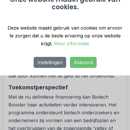
Minister Bruins, Ministerie van Onderwijs, Cultuur
cookies.
en Wetenschap: “Betere zorg, een gezondere
leefomgeving of slimme innovaties voor een beter
Deze website maakt gebruik van cookies om ervoor
klimaat. We hebben eerder gezien dat Biotech
te zorgen dat u de beste ervaring op onze website
Booster echt werkt. Biotechnologische uitvindingen
krijgt.
Meer informatie
kunnen het dagelijks leven echt verbeteren.
Bovendien versterkt dit soort onderzoek onze
wetenschap en economie. Het mes snijdt aan twee
Instellingen
Akkoord
kanten. Ik vind het daarom echt goed dat we volle
bak door kunnen met dit geld uit het Groeifonds.”
Toekomstperspectief
Met de nu definitieve financiering kan Biotech
Booster haar activiteiten verder intensiveren. Het
programma ondersteunt biotech onderzoekers en
ondernemers bij vormen van een bedrijfsplan en
het overbruggen van de zogenoemde ‘valley of