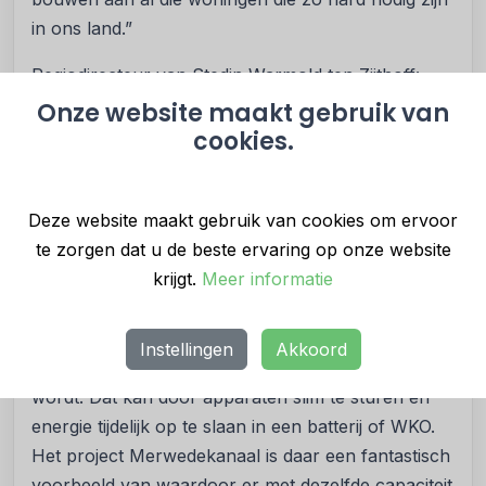
in ons land.”
Regiodirecteur van Stedin Warmold ten Zijthoff:
“Met de huidige bouwnormen worden woningen
Onze website maakt gebruik van
gebouwd die relatief zwaar belastend zijn voor het
cookies.
stroomnet. Overdag ontstaat piekbelasting door de
teruglevering van stroom uit zonnepanelen en in
Deze website maakt gebruik van cookies om ervoor
de avond ontstaat piekbelasting doordat de
te zorgen dat u de beste ervaring op onze website
warmtepomp grijze energie vraagt uit het net. Om
krijgt.
Meer informatie
echt te verduurzamen en het stroomnet niet
onnodig zwaar te belasten moeten we naar een
nieuwe standaard waarbij de energie die een
Instellingen
Akkoord
woning opwekt ook zo veel mogelijk zelf benut
wordt. Dat kan door apparaten slim te sturen en
energie tijdelijk op te slaan in een batterij of WKO.
Het project Merwedekanaal is daar een fantastisch
voorbeeld van waardoor er met dezelfde capaciteit