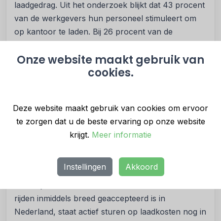
laadgedrag. Uit het onderzoek blijkt dat 43 procent
van de werkgevers hun personeel stimuleert om
op kantoor te laden. Bij 26 procent van de
werkgevers daarentegen ontbreekt iedere vorm
Onze website maakt gebruik van
van beleid of stimulans rondom laadinfrastructuur.
cookies.
Actief sturen op laadgedrag nog in de
kinderschoenen
“Het faciliteren van laadinfrastructuur en het
Deze website maakt gebruik van cookies om ervoor
vergoeden van laadkosten zijn belangrijke stappen
te zorgen dat u de beste ervaring op onze website
in de transitie naar elektrische mobiliteit,” zegt
krijgt.
Meer informatie
Sander Pleij. “Tegelijkertijd laten veel bedrijven
kansen liggen om op laadkosten te besparen. Het
Instellingen
Akkoord
maakt financieel een enorm verschil of iemand
laadt bij een snellader of thuis. Hoewel elektrisch
rijden inmiddels breed geaccepteerd is in
Nederland, staat actief sturen op laadkosten nog in