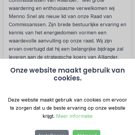
Commissarissen van Alliander: “Met grote
waardering en enthousiasme verwelkomen wij
Menno Snel als nieuw lid van onze Raad van
Commissarissen. Zijn brede bestuurlijke ervaring en
kennis van het energiedomein vormen een
waardevolle aanvulling op onze raad. Wij zijn
ervan overtuigd dat hij een belangrijke bijdrage zal
leveren aan de strategische koers van Alliander.
Samen met de andere commissarissen kijk ik uit
Onze website maakt gebruik van
naar een inspirerende en constructieve
cookies.
samenwerking.”
Met deze toetreding tot de Raad van
Deze website maakt gebruik van cookies om ervoor
Commissarissen bestaat de raad nu uit: Annemarie
te zorgen dat u de beste ervaring op onze website
Jorritsma (voorzitter), Frits Eulderink, Thessa
krijgt.
Meer informatie
Menssen, Gerard Penning, Marinka Nooteboom
en Menno Snel.