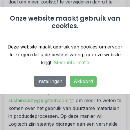
doel om meer koolstof te verwijderen dan uit te
stoten tegen 2030.
Onze website maakt gebruik van
Om CO2-uitstoot op grotere schaal te reduceren
cookies.
en progressie binnen de hele industrie te
stimuleren biedt Logitech zijn DfS-principes, tools
en kennis over het integreren van duurzame
Deze website maakt gebruik van cookies om ervoor
materialen in productieprocessen aan. Hierdoor
te zorgen dat u de beste ervaring op onze website
kan welke organisatie dan ook binnen de markt
krijgt.
Meer informatie
van consumentenelectronica gebruikmaken van de
expertise van Logitech om stappen te zetten
Instellingen
Akkoord
omtrent zijn eigen duurzaamheidsdoelen. Bedrijven
kunnen contact opnemen via
sustainability@logitech.com
om meer te weten te
komen over het gebruik van duurzame materialen
in productieprocessen. Op deze manier wil
Logitech zijn steentje bijdragen aan een versnelde