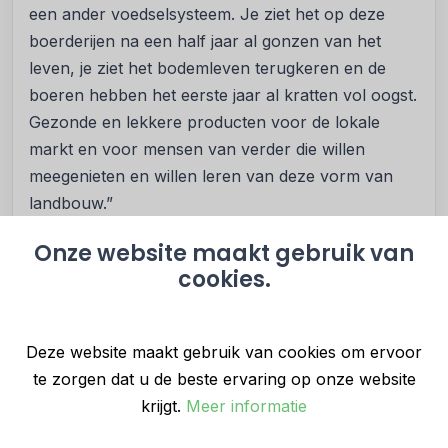
een ander voedselsysteem. Je ziet het op deze
boerderijen na een half jaar al gonzen van het
leven, je ziet het bodemleven terugkeren en de
boeren hebben het eerste jaar al kratten vol oogst.
Gezonde en lekkere producten voor de lokale
markt en voor mensen van verder die willen
meegenieten en willen leren van deze vorm van
landbouw.”
Lenteland nodigt politiek, media en
Onze website maakt gebruik van
geïnteresseerden uit om het model te bekijken als
cookies.
voorbeeld voor Nederlandse
landbouwvernieuwing. De aanpak sluit aan bij
Deze website maakt gebruik van cookies om ervoor
bredere maatschappelijke vraagstukken rond
te zorgen dat u de beste ervaring op onze website
gezonde voeding, leefbaar platteland en
krijgt.
Meer informatie
burgerparticipatie — en is actueel door de
presentatie in de Tweede Kamer op Duurzame