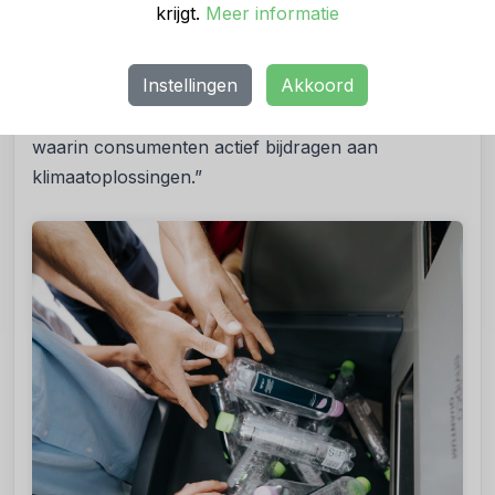
krijgt.
Meer informatie
productie op te schalen en de Europese
statiegeldrevolutie te leiden. Onze machines helpen
Instellingen
Akkoord
niet alleen bij het inzamelen van verpakkingen,
maar bouwen mee aan een circulaire toekomst
waarin consumenten actief bijdragen aan
klimaatoplossingen.”