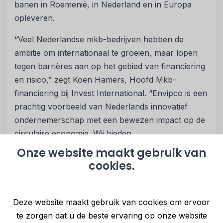
banen in Roemenië, in Nederland en in Europa
opleveren.
“Veel Nederlandse mkb-bedrijven hebben de
ambitie om internationaal te groeien, maar lopen
tegen barrières aan op het gebied van financiering
en risico,” zegt Koen Hamers, Hoofd Mkb-
financiering bij Invest International. “Envipco is een
prachtig voorbeeld van Nederlands innovatief
ondernemerschap met een bewezen impact op de
circulaire economie. Wij bieden
maatwerkoplossingen en sectorkennis die
Onze website maakt gebruik van
duurzame groei mogelijk maken, juist als de markt
cookies.
het nog niet volledig oppakt.”
Simon Bolton, CEO van Envipco, benadrukt dat het
Deze website maakt gebruik van cookies om ervoor
bedrijf blijft investeren in R&D en groene productie.
te zorgen dat u de beste ervaring op onze website
“Deze financiering stelt ons in staat om onze