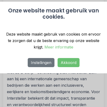
formaliteit; je doorloopt een grondige toets op alles
Onze website maakt gebruik van
van governance tot je impact op mens en milieu.
cookies.
Dat Interstellar de B Corp™ lat haalt in een sector
die vooral op snelheid en schaal stuurt, zegt veel
over de keuzes die het bedrijf maakt. Ze laten zien
Deze website maakt gebruik van cookies om ervoor
dat je technologie en verantwoordelijk
te zorgen dat u de beste ervaring op onze website
ondernemerschap niet hoeft te scheiden. Daarmee
krijgt.
Meer informatie
geven ze een signaal af dat hard nodig is in deze
sector en zijn ze een waardevolle toevoeging aan
de groeiende groep B Corp™ bedrijven."
Instellingen
Akkoord
Met de B Corp™-certificering sluit Interstellar zich
aan bij een internationale gemeenschap van
bedrijven die werken aan een inclusievere,
eerlijkere en toekomstbestendigere economie. Voor
Interstellar betekent dit dat impact, transparantie
en verantwoordelijkheid structureel worden