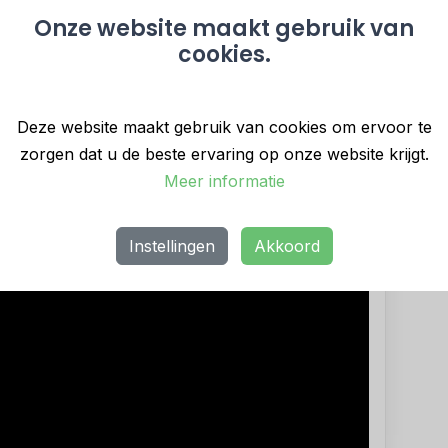
Onze website maakt gebruik van
 Artemis Technologies wil Havenbedrijf Rotterdam
cookies.
k daarbij aan de minimale golfslag en
 water. Daarom zijn we enthousiast om te
vleugelschepen onze samenstelling van
Deze website maakt gebruik van cookies om ervoor te
zorgen dat u de beste ervaring op onze website krijgt.
Meer informatie
Instellingen
Akkoord