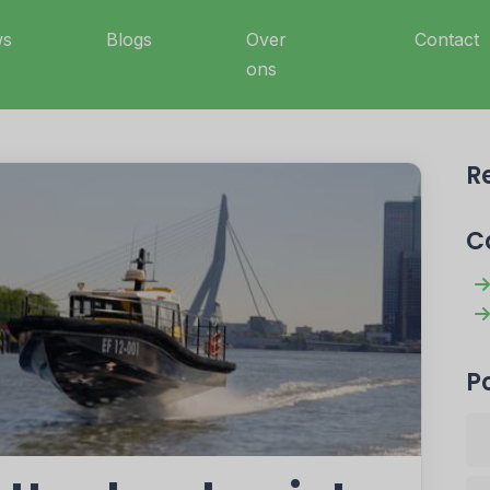
ws
Blogs
Over
Contact
ons
R
C
P