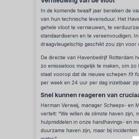
Vernieuwing van de vloot
In de komende twaalf jaar bereiken de va
van hun technische levensduur. Het Haven
gehele vloot te vernieuwen, te verduur
standaardiseren en te vereenvoudigen. In
draagvleugelschip geschikt zou zijn voor
De directie van Havenbedrijf Rotterdam h
zo emissieloos mogelijk te maken, om zo 
staat voorop dat de nieuwe schepen
fit 
per week en 24 uur per dag inzetbaar zijn
Snel kunnen reageren van crucia
Herman Verweij, manager Scheeps- en Mili
vertelt: “We willen de slimste haven zijn
hulpmiddelen in onze handhavings- en mo
duurzame haven zijn, maar bij incidente
water.”