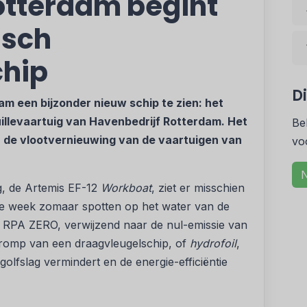
otterdam begint
isch
chip
D
dam een bijzonder nieuw schip te zien: het
uillevaartuig van Havenbedrijf Rotterdam. Het
Be
or de vlootvernieuwing van de vaartuigen van
vo
N
g, de Artemis EF-12
Workboat
, ziet er misschien
deze week zomaar spotten op het water van de
m RPA ZERO, verwijzend naar de nul-emissie van
 romp van een draagvleugelschip, of
hydrofoil
,
 golfslag vermindert en de energie-efficiëntie