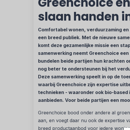
Greenchoice en
slaan handen i
Comfortabel wonen, verduurzaming en 
een breed publiek. Met de nieuwe same
komt deze gezamenlijke missie een stap 
samenwerking neemt Greenchoice een m
bundelen beide partijen hun krachten o
nog beter te ondersteunen bij het ve
Deze samenwerking speelt in op de toe
waarbij Greenchoice zijn expertise uitbr
technieken - waaronder ook bio-based i
aanbieden. Voor beide partijen een mooi
Greenchoice bood onder andere al gro
aan, en voegt daar nu ook de expertise va
breed productaanbod voor iedere woning