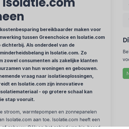
 Isolatie.com
neen
kostenbesparing bereikbaarder maken voor
nwerking tussen Greenchoice en Isolatie.com
D
dichterbij. Als onderdeel van de
Be
inderheidsbelang in Isolatie.com. Zo
vo
m zowel consumenten als zakelijke klanten
rduurzamen van hun woningen en gebouwen.
N
nemende vraag naar isolatieoplossingen,
eidt en Isolatie.com zijn innovatieve
solatiemateriaal - op grotere schaal kan
e stap vooruit.
ene stroom, warmtepompen en zonnepanelen
n Isolatie.com aan toe. Isolatie.com heeft een
 of gebouw. Oók op het gebied van bio-based