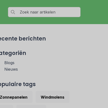
ecente berichten
ategoriën
Blogs
Nieuws
opulaire tags
Zonnepanelen
Windmolens