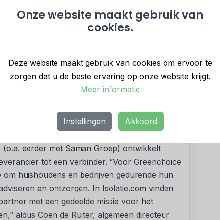
ingen.
Onze website maakt gebruik van
cookies.
s om zijn huidige positie in de markt verder te
 breiden. Jos van der Ligt, directeur Isolatie.com:
Deze website maakt gebruik van cookies om ervoor te
rtner gevonden voor de lange termijn, passend
zorgen dat u de beste ervaring op onze website krijgt.
 onze isolatiekennis, kwaliteit en service
Meer informatie
ken aan de verduurzaming van woningen en
ten te bundelen komen we veel verder!”
Instellingen
Akkoord
 (o.a. eerder met Saman Groep) ontwikkelt
everancier tot een verbinder. “Voor Greenchoice
egie om huishoudens en bedrijven gedurende hun
adviseren en ontzorgen. In Isolatie.com vinden
artner met een gedeelde missie voor het
” aldus Coen de Ruiter, algemeen directeur