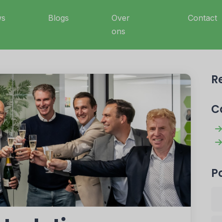
ws
Blogs
Over
Contact
ons
R
C
P