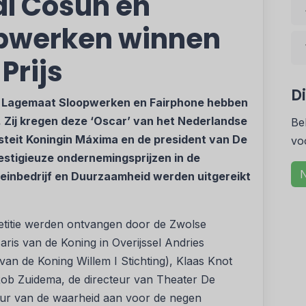
al Cosun en
pwerken winnen
Prijs
D
, Lagemaat Sloopwerken en Fairphone hebben
. Zij kregen deze ‘Oscar’ van het Nederlandse
Be
steit Koningin Máxima en de president van De
vo
estigieuze ondernemingsprijzen in de
N
leinbedrijf en Duurzaamheid werden uitgereikt
petitie werden ontvangen door de Zwolse
ris van de Koning in Overijssel Andries
n de Koning Willem I Stichting), Klaas Knot
 Rob Zuidema, de directeur van Theater De
t uur van de waarheid aan voor de negen