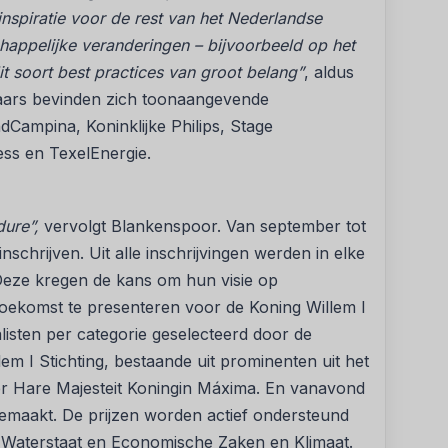
nspiratie voor de rest van het Nederlandse
schappelijke veranderingen – bijvoorbeeld op het
t soort best practices van groot belang”
, aldus
ars bevinden zich toonaangevende
dCampina, Koninklijke Philips, Stage
ss en TexelEnergie.
ure”,
vervolgt Blankenspoor. Van september tot
schrijven. Uit alle inschrijvingen werden in elke
 Deze kregen de kans om hun visie op
ekomst te presenteren voor de Koning Willem I
alisten per categorie geselecteerd door de
em I Stichting, bestaande uit prominenten uit het
ter Hare Majesteit Koningin Máxima. En vanavond
gemaakt. De prijzen worden actief ondersteund
n Waterstaat en Economische Zaken en Klimaat.