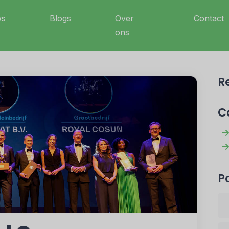
ws
Blogs
Over
Contact
ons
R
C
P