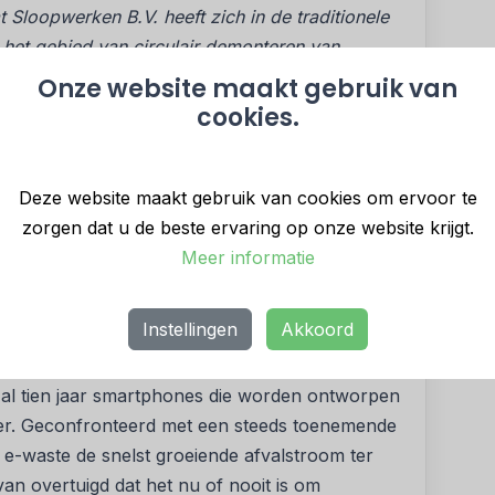
 Sloopwerken B.V. heeft zich in de traditionele
 het gebied van circulair demonteren van
ormeren van lineair naar circulair. De vakjury
Onze website maakt gebruik van
 geloof (en resultaat!) om deze traditionele
cookies.
edrijfsresultaten en de wil om voorloper te zijn
itdrukkelijk met arbeidskrachten met een
 het bedrijf de samenwerking in breder
Deze website maakt gebruik van cookies om ervoor te
iversiteiten en overige stakeholders). Dit maakt
zorgen dat u de beste ervaring op onze website krijgt.
aat Sloopwerken B.V. deze Oscar van het
Meer informatie
 Midden-en Kleinbedrijf terecht ontvangt.”
am Ondernemerschap
Instellingen
Akkoord
it Amsterdam wint de Plaquette voor Duurzaam
al tien jaar smartphones die worden ontworpen
r. Geconfronteerd met een steeds toenemende
t e-waste de snelst groeiende afvalstroom ter
van overtuigd dat het nu of nooit is om