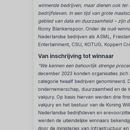
winnende bedrijven, maar dienen ook ter i
bedrijfsleven. In een tijd van grote maat
gebied van data en duurzaamheid – zijn di
Romy Blankenspoor. Onder de oud-winna
Nederlandse bedrijven als ASML, Frieslan
Entertainment, CSU, KOTUG, Koppert Cre
Van inschrijving tot winnaar
“We kennen een behoorlijk strenge proced
december 2023 konden organisaties zich in
categorie twaalf bedrijven genomineerd.
ondernemerschap, duurzaamheid en de to
vakjury. Op basis hiervan werden drie fin
vakjury en het bestuur van de Koning Will
Nederlandse bedrijfsleven en erevoorzit
werden de uiteindelijke winnaars bekend
door de ministeries van Infrastructuur e