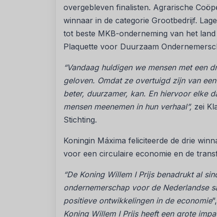
overgebleven finalisten. Agrarische Coöpe
winnaar in de categorie Grootbedrijf. L
tot beste MKB-onderneming van het lan
Plaquette voor Duurzaam Ondernemersc
“Vandaag huldigen we mensen met een dr
geloven. Omdat ze overtuigd zijn van een
beter, duurzamer, kan. En hiervoor elke d
mensen meenemen in hun verhaal”,
zei Kl
Stichting.
Koningin Máxima feliciteerde de drie winna
voor een circulaire economie en de trans
“De Koning Willem I Prijs benadrukt al s
ondernemerschap voor de Nederlandse s
positieve ontwikkelingen in de economie
”
Koning Willem I Prijs heeft een grote im