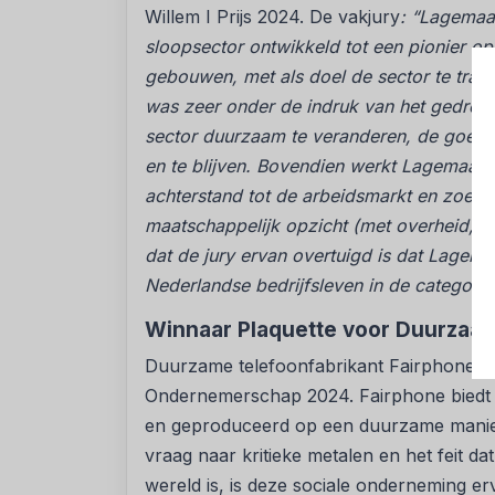
Willem I Prijs 2024. De vakjury
: “Lagemaat
sloopsector ontwikkeld tot een pionier op
gebouwen, met als doel de sector te transf
was zeer onder de indruk van het gedreven
sector duurzaam te veranderen, de goede b
en te blijven. Bovendien werkt Lagemaat u
achterstand tot de arbeidsmarkt en zoekt
maatschappelijk opzicht (met overheid, un
dat de jury ervan overtuigd is dat Lagem
Nederlandse bedrijfsleven in de categorie
Winnaar Plaquette voor Duurza
Duurzame telefoonfabrikant Fairphone u
Ondernemerschap 2024. Fairphone biedt 
en geproduceerd op een duurzame manie
vraag naar kritieke metalen en het feit da
wereld is, is deze sociale onderneming er