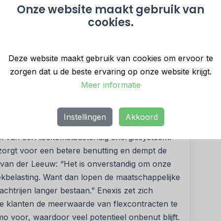
Onze website maakt gebruik van
r zonnepanelen en weinig elektriciteit wordt
cookies.
ts zoals Zonnedimmer en Buurtnet gestart, met
net te verminderen. Door het nemen van
 afschakelen van klanten kunnen voorkomen.
Deze website maakt gebruik van cookies om ervoor te
 wintermaanden. Vijf stations in Noord-Brabant
zorgen dat u de beste ervaring op onze website krijgt.
rvatie.
Meer informatie
capaciteit
citeit leverde in de eerste helft van 2025 239
Instellingen
Akkoord
e jaarlijkse doelstelling van 500 MW te behalen.
el van een toekomstbestendig energiesysteem.
zorgt voor een betere benutting en dempt de
r van der Leeuw: “Het is onverstandig om onze
iekbelasting. Want dan lopen de maatschappelijke
achtrijen langer bestaan.” Enexis zet zich
e klanten de meerwaarde van flexcontracten te
imo voor, waardoor veel potentieel onbenut blijft.