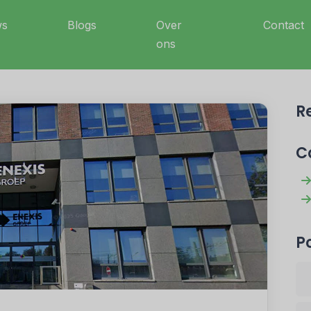
ws
Blogs
Over
Contact
ons
R
C
P