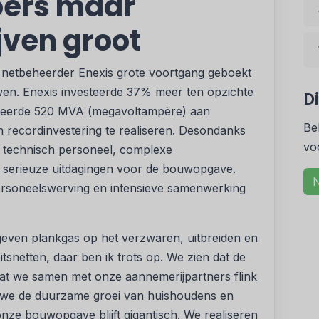
koers maar
jven groot
 netbeheerder Enexis grote voortgang geboekt
en. Enexis investeerde 37% meer ten opzichte
D
liseerde 520 MVA (megavoltampère) aan
Be
n recordinvestering te realiseren. Desondanks
vo
n technisch personeel, complexe
es serieuze uitdagingen voor de bouwopgave.
N
ersoneelswerving en intensieve samenwerking
even plankgas op het verzwaren, uitbreiden en
tsnetten, daar ben ik trots op. We zien dat de
at we samen met onze aannemerijpartners flink
n we de duurzame groei van huishoudens en
nze bouwopgave blijft gigantisch. We realiseren