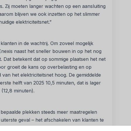
s. Zij moeten langer wachten op een aansluiting
aarom blijven we ook inzetten op het slimmer
dige elektriciteitsnet.”
klanten in de wachtrij. Om zoveel mogelijk
 Enexis naast het sneller bouwen in op het nog
et. Dat betekent dat op sommige plaatsen het net
or groeit de kans op overbelasting en op
van het elektriciteitsnet hoog. De gemiddelde
eerste helft van 2025 10,5 minuten, dat is lager
 (12,8 minuten).
p bepaalde plekken steeds meer maatregelen
 uiterste geval – het afschakelen van klanten te
et voorjaar op heel zonnige dagen, wanneer