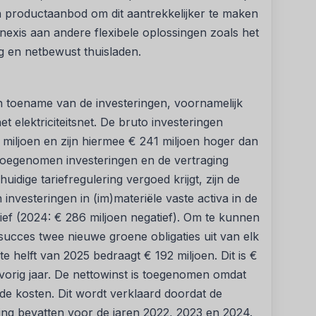
en productaanbod om dit aantrekkelijker te maken
nexis aan andere flexibele oplossingen zoals het
g en netbewust thuisladen.
en toename van de investeringen, voornamelijk
 elektriciteitsnet. De bruto investeringen
 miljoen en zijn hiermee € 241 miljoen hoger dan
toegenomen investeringen en de vertraging
idige tariefregulering vergoed krijgt, zijn de
 investeringen in (im)materiële vaste activa in de
ief (2024: € 286 miljoen negatief). Om te kunnen
t succes twee nieuwe groene obligaties uit van elk
e helft van 2025 bedraagt € 192 miljoen. Dit is €
 vorig jaar. De nettowinst is toegenomen omdat
de kosten. Dit wordt verklaard doordat de
ng bevatten voor de jaren 2022, 2023 en 2024.