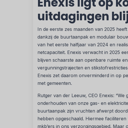
Enexis ligt op 
uitdagingen bli
In de eerste zes maanden van 2025 heeft
dankzij de buurtaanpak en modulair bouw
van het eerste halfjaar van 2024 en rea
netcapaciteit. Enexis verwacht in 2025 ee
blijven schaarste aan openbare ruimte e
vergunningstrajecten en stikstofrestricti
Enexis zet daarom onverminderd in op p
met gemeenten.
Rutger van der Leeuw, CEO Enexis: “We g
onderhouden van onze gas- en elektricitei
buurtaanpak zijn vruchten afwerpt doord
hebben opgeschaald. Hiermee facilitere
mkb’ers in ons verzorgingsgebied. Maar o