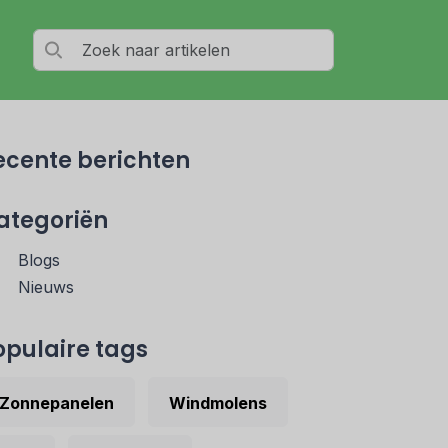
ecente berichten
ategoriën
Blogs
Nieuws
opulaire tags
Zonnepanelen
Windmolens