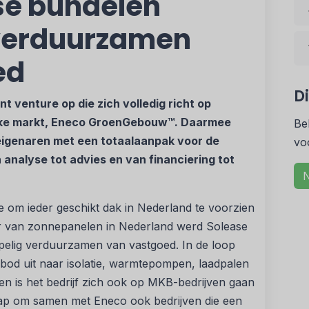
se bundelen
 verduurzamen
ed
D
t venture op die zich volledig richt op
ijke markt, Eneco GroenGebouw™. Daarmee
Be
igenaren met een totaalaanpak voor de
vo
analyse tot advies en van financiering tot
N
ie om ieder geschikt dak in Nederland te voorzien
r van zonnepanelen in Nederland werd Solease
pelig verduurzamen van vastgoed. In de loop
nbod uit naar isolatie, warmtepompen, laadpalen
en is het bedrijf zich ook op MKB-bedrijven gaan
stap om samen met Eneco ook bedrijven die een