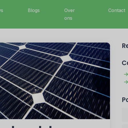
ws
Blogs
Over
Contact
ons
R
C
P