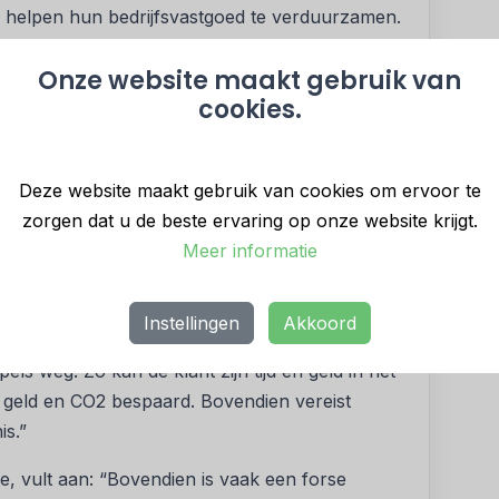
n helpen hun bedrijfsvastgoed te verduurzamen.
anten compleet ontzorgd. Het nieuwe concept
Onze website maakt gebruik van
r verduurzaming inclusief een energiecontract.
cookies.
en stabiele energiekosten, een hoog rendement
basis van de laatste ontwikkelingen op.
Deze website maakt gebruik van cookies om ervoor te
 energieleverancier zich richt op het helpen
zorgen dat u de beste ervaring op onze website krijgt.
et een logische stap om energie in een ander
Meer informatie
nd mee te nemen op weg om toekomstbestendig
maakt dat mogelijk.
Instellingen
Akkoord
ontzorgen onze klanten al jaren met
 weg. Zo kan de klant zijn tijd en geld in het
k geld en CO2 bespaard. Bovendien vereist
s.”
, vult aan: “Bovendien is vaak een forse