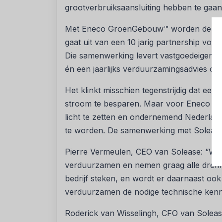
grootverbruiksaansluiting hebben te gaa
Met Eneco GroenGebouw™ worden deze kl
gaat uit van een 10 jarig partnership voo
Die samenwerking levert vastgoedeigenar
én een jaarlijks verduurzamingsadvies op 
Het klinkt misschien tegenstrijdig dat een
stroom te besparen. Maar voor Eneco is h
licht te zetten en ondernemend Nederla
te worden. De samenwerking met Solease 
Pierre Vermeulen, CEO van Solease: “Wij 
verduurzamen en nemen graag alle drempels
bedrijf steken, en wordt er daarnaast oo
verduurzamen de nodige technische kenni
Roderick van Wisselingh, CFO van Solease