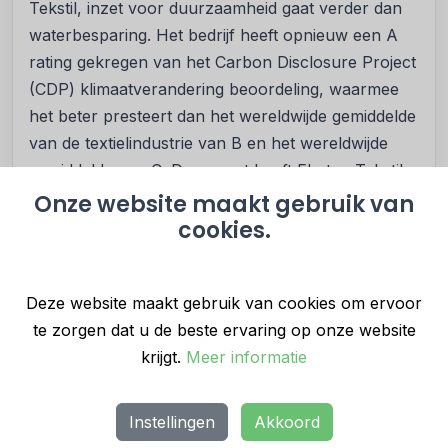
Tekstil, inzet voor duurzaamheid gaat verder dan
waterbesparing. Het bedrijf heeft opnieuw een A
rating gekregen van het Carbon Disclosure Project
(CDP) klimaatverandering beoordeling, waarmee
het beter presteert dan het wereldwijde gemiddelde
van de textielindustrie van B en het wereldwijde
gemiddelde van C. Daarnaast heeft Ekoten Tekstil
een A/Leadership rating gekregen in de CDP
Onze website maakt gebruik van
Supplier Engagement Ranking, waarmee het bedrijf
cookies.
voor drie opeenvolgende jaren tot's werelds top
behoort op het gebied van duurzame
Deze website maakt gebruik van cookies om ervoor
toeleveringsketens.
te zorgen dat u de beste ervaring op onze website
Het bedrijf is ook voorstander van gender
krijgt.
Meer informatie
integratie op de werkplek, met vrouwen die een
belangrijke rol spelen in zowel leiderschap als
Instellingen
Akkoord
productie. Deze focus op inclusiviteit versterkt de