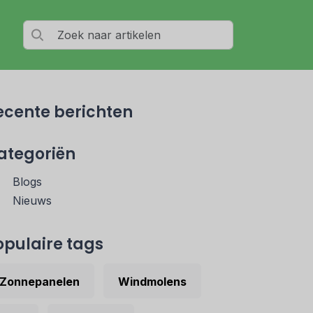
ecente berichten
ategoriën
Blogs
Nieuws
opulaire tags
Zonnepanelen
Windmolens