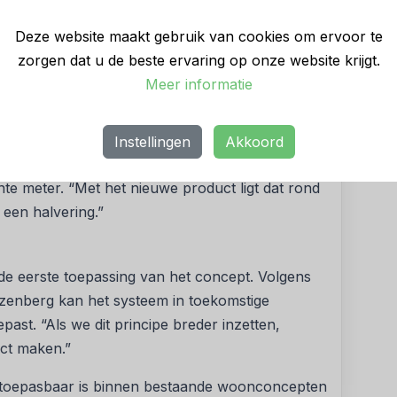
eft vanwege de CO₂-uitstoot, kan dat volgens de
es in materiaalgebruik. Alexander van Tintelen,
Deze website maakt gebruik van cookies om ervoor te
at nieuwe technieken het beeld rond beton
zorgen dat u de beste ervaring op onze website krijgt.
als impakt-beton kunnen we duurzame gebouwen
Meer informatie
nderhoud vragen.”
ang. Volgens Wim Jansze, directeur innovatie,
Instellingen
Akkoord
en traditionele kanaalplaatvloer een CO₂-
nte meter. “Met het nieuwe product ligt dat rond
a een halvering.”
e eerste toepassing van het concept. Volgens
zenberg kan het systeem in toekomstige
ast. “Als we dit principe breder inzetten,
ct maken.”
t toepasbaar is binnen bestaande woonconcepten