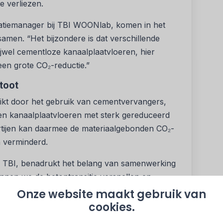
e verliezen.
vatiemanager bij TBI WOONlab, komen in het
men. “Het bijzondere is dat verschillende
ijwel cementloze kanaalplaatvloeren, hier
en grote CO₂-reductie.”
toot
eikt door het gebruik van cementvervangers,
 en kanaalplaatvloeren met sterk gereduceerd
rtijen kan daarmee de materiaalgebonden CO₂-
 verminderd.
j TBI, benadrukt het belang van samenwerking
unnen we de betontransitie versnellen en
eer het betonakkoord en het Akkoord van Parijs.”
Onze website maakt gebruik van
cookies.