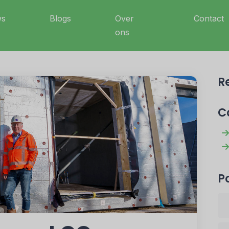
ws
Blogs
Over
Contact
ons
R
C
P