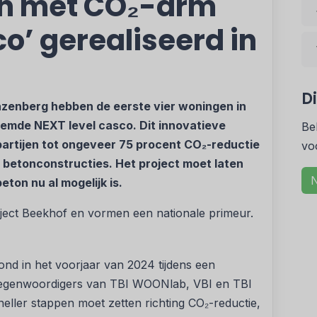
en met CO₂-arm
co’ gerealiseerd in
D
azenberg hebben de eerste vier woningen in
emde NEXT level casco. Dit innovatieve
Be
artijen tot ongeveer 75 procent CO₂-reductie
vo
e betonconstructies. Het project moet laten
N
on nu al mogelijk is.
ect Beekhof en vormen een nationale primeur.
ond in het voorjaar van 2024 tijdens een
rtegenwoordigers van TBI WOONlab, VBI en TBI
ller stappen moet zetten richting CO₂-reductie,