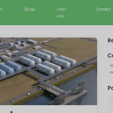
ws
Blogs
Over
Contact
ons
R
C
P