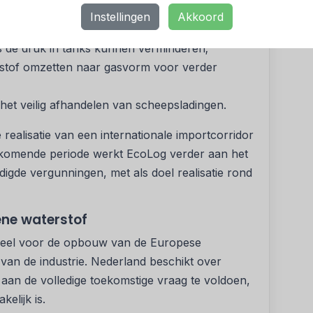
Instellingen
Akkoord
 vloeibare waterstof;
ies de druk in tanks kunnen verminderen;
rstof omzetten naar gasvorm voor verder
et veilig afhandelen van scheepsladingen.
ealisatie van een internationale importcorridor
de komende periode werkt EcoLog verder aan het
igde vergunningen, met als doel realisatie rond
ene waterstof
tieel voor de opbouw van de Europese
an de industrie. Nederland beschikt over
 aan de volledige toekomstige vraag te voldoen,
elijk is.