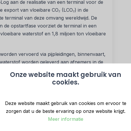
g aan de realisatie van een terminal voor de
de export van vloeibare CO₂ (LCO₂) in de
ste terminal van deze omvang wereldwijd. De
 de opstartfase voorziet de terminal in een
vloeibare waterstof en 1,8 miljoen ton vloeibare
t worden vervoerd via pijpleidingen, binnenvaart,
waterstof worden geleverd aan afnemers in de
tsland, onder meer voor toepassingen in
Onze website maakt gebruik van
vaart.
cookies.
e voor schepen en terminal
rkt EcoLog aan speciaal ontworpen schepen voor
Deze website maakt gebruik van cookies om ervoor te
wel de schepen als de terminal vereisen zeer
zorgen dat u de beste ervaring op onze website krijgt.
rokken partners is daarom een raamovereenkomst
Meer informatie
g en integratie van essentiële apparatuur,