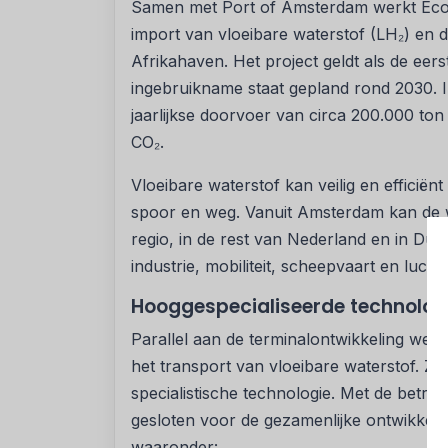
Samen met Port of Amsterdam werkt EcoLo
import van vloeibare waterstof (LH₂) en 
Afrikahaven. Het project geldt als de eer
ingebruikname staat gepland rond 2030. In
jaarlijkse doorvoer van circa 200.000 ton 
CO₂.
Vloeibare waterstof kan veilig en efficiën
spoor en weg. Vanuit Amsterdam kan de 
regio, in de rest van Nederland en in Dui
industrie, mobiliteit, scheepvaart en lucht
Hooggespecialiseerde technologi
Parallel aan de terminalontwikkeling we
het transport van vloeibare waterstof. Zo
specialistische technologie. Met de bet
gesloten voor de gezamenlijke ontwikkelin
waaronder: