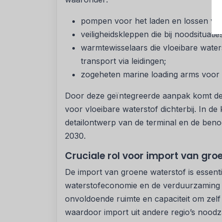
pompen voor het laden en lossen van
veiligheidskleppen die bij noodsituat
warmtewisselaars die vloeibare wate
transport via leidingen;
zogeheten marine loading arms voor h
Door deze geïntegreerde aanpak komt de r
voor vloeibare waterstof dichterbij. In 
detailontwerp van de terminal en de benod
2030.
Cruciale rol voor import van gro
De import van groene waterstof is essen
waterstofeconomie en de verduurzaming v
onvoldoende ruimte en capaciteit om zelf
waardoor import uit andere regio’s noodzak