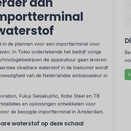
erder aan
importterminal
waterstof
D
t in de plannen voor een importterminal voor
ven. In Tokio ondertekende het bedrijf vorige
Be
hnologiebedrijven die apparatuur gaan leveren
vo
aarmee vloeibare waterstof in de toekomst wordt
N
aanwezigheid van de Nederlandse ambassadeur in
ration, Fukui Seisakusho, Kobe Steel en TB
nstallaties en oplossingen ontwikkelen voor
voor de beoogde importterminal in Amsterdam.
bare waterstof op deze schaal