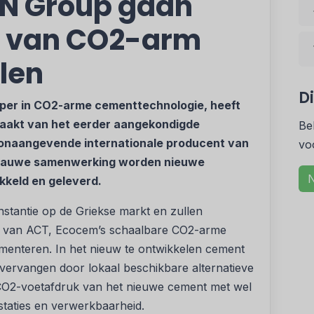
AN Group gaan
l van CO2-arm
len
D
oper in CO2-arme cementtechnologie, heeft
aakt van het eerder aangekondigde
Be
onaangevende internationale producent van
vo
n nauwe samenwerking worden nieuwe
N
keld en geleverd.
nstantie op de Griekse markt en zullen
e van ACT, Ecocem’s schaalbare CO2-arme
menteren. In het nieuw te ontwikkelen cement
vervangen door lokaal beschikbare alternatieve
 CO2-voetafdruk van het nieuwe cement met wel
taties en verwerkbaarheid.