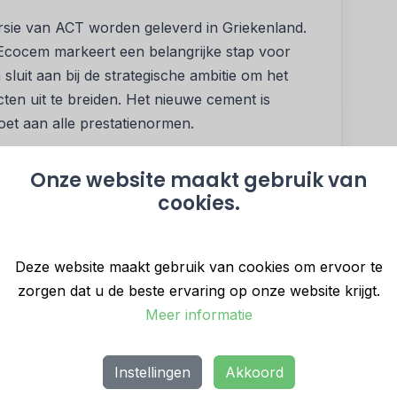
sie van ACT worden geleverd in Griekenland.
cocem markeert een belangrijke stap voor
luit aan bij de strategische ambitie om het
ten uit te breiden. Het nieuwe cement is
doet aan alle prestatienormen.
Onze website maakt gebruik van
grijke primeur. Deze overeenkomst voor
cookies.
overdracht is de eerste die Ecocem tekent met
t en de eerste commerciële toepassing van ACT-
n breed scala aan SCM’s, niet alleen
Deze website maakt gebruik van cookies om ervoor te
en aanzienlijk positief effect op de CO2-
zorgen dat u de beste ervaring op onze website krijgt.
 naar schatting verantwoordelijk voor ongeveer
Meer informatie
ouwprojecten en bijna 8% van de totale CO2-
Instellingen
Akkoord
up Managing Director van Ecocem, toont de