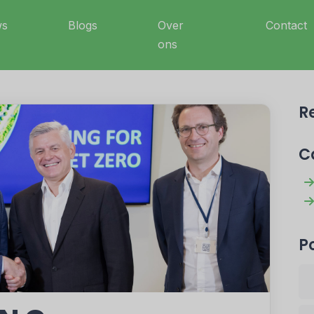
ws
Blogs
Over
Contact
ons
R
C
P