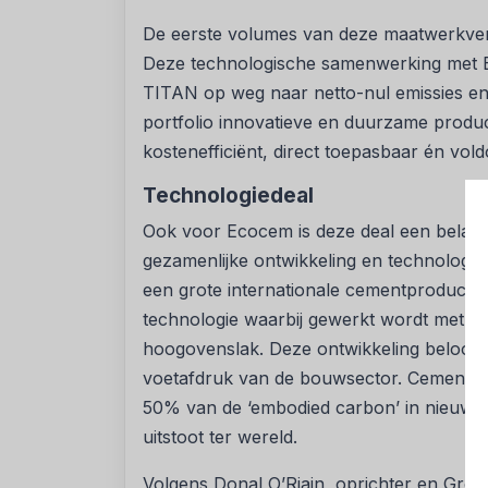
De eerste volumes van deze maatwerkver
Deze technologische samenwerking met E
TITAN op weg naar netto-nul emissies en s
portfolio innovatieve en duurzame produc
kostenefficiënt, direct toepasbaar én vol
Technologiedeal
Ook voor Ecocem is deze deal een belan
gezamenlijke ontwikkeling en technologie
een grote internationale cementproducen
technologie waarbij gewerkt wordt met ee
hoogovenslak. Deze ontwikkeling belooft e
voetafdruk van de bouwsector. Cement is
50% van de ‘embodied carbon’ in nieuwb
uitstoot ter wereld.
Volgens Donal O’Riain, oprichter en Gro