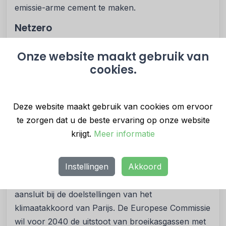
emissie-arme cement te maken.
Netzero
Cement heeft namelijk een wereldwijde CO2-
Onze website maakt gebruik van
voetafdruk van 8%, dat is meer dan de vervuiling
cookies.
door vliegtuigen, vrachtschepen en vrachtwagens
bij elkaar. ACT-cement biedt een CO2-reductie van
70% in vergelijking met traditionele cementen
Deze website maakt gebruik van cookies om ervoor
terwijl het sterker en duurzamer is. Bovendien
te zorgen dat u de beste ervaring op onze website
vergt de productie van ACT bijna 50% minder
krijgt.
Meer informatie
water en 30% minder energie. Ecocem benadrukt
het belang van deze ontwikkeling voor de cement-
Instellingen
Akkoord
en betonindustrie, omdat het de weg vrijmaakt
voor een vermindering van de uitstoot die wél
aansluit bij de doelstellingen van het
klimaatakkoord van Parijs. De Europese Commissie
wil voor 2040 de uitstoot van broeikasgassen met