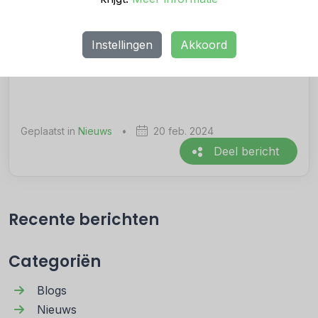
gunnen die zij hebben opgebouwd. “Gelukkig zijn
er mogelijkheden om de data te bewaren bij elke
Instellingen
Akkoord
overstap. Er zijn partijen die kunnen helpen bij het
bewaren van deze informatie.”
Geplaatst in
Nieuws
•
20 feb. 2024
Deel bericht
Recente berichten
Categoriën
Blogs
Nieuws