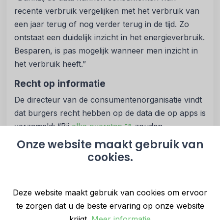
recente verbruik vergelijken met het verbruik van
een jaar terug of nog verder terug in de tijd. Zo
ontstaat een duidelijk inzicht in het energieverbruik.
Besparen, is pas mogelijk wanneer men inzicht in
het verbruik heeft.”
Recht op informatie
De directeur van de consumentenorganisatie vindt
dat burgers recht hebben op de data die op apps is
verzameld: “Bij
elke overstap
zouden
consumenten inzicht moeten hebben in hun
Onze website maakt gebruik van
verbruik, zodat ze op basis van hun verbruik een
cookies.
weloverwogen keuze kunnen maken. Daarbij is de
verzamelde data van groot belang.”
Deze website maakt gebruik van cookies om ervoor
Wolfert hoopt dat energiemaatschappijen zich
te zorgen dat u de beste ervaring op onze website
coulanter opstellen en consumenten de data
krijgt.
Meer informatie