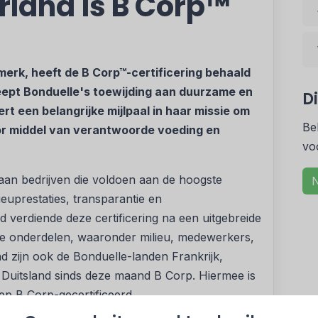
rland is B Corp™
merk, heeft de B Corp™-certificering behaald
eept Bonduelle's toewijding aan duurzame en
D
rt een belangrijke mijlpaal in haar missie om
Be
oor middel van verantwoorde voeding en
vo
aan bedrijven die voldoen aan de hoogste
N
euprestaties, transparantie en
 verdiende deze certificering na een uitgebreide
nde onderdelen, waaronder milieu, medewerkers,
 zijn ook de Bonduelle-landen Frankrijk,
 Duitsland sinds deze maand B Corp. Hiermee is
p B Corp-gecertificeerd.