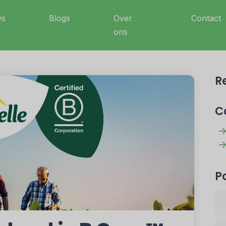
ws
Blogs
Over
Contact
ons
R
C
P