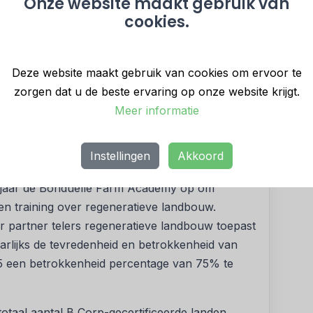
Onze website maakt gebruik van
oortdurende verbetering”
- zegt Ilonka
cookies.
e Noord-Europa -
“Hiermee bevestigen we onze
bedrijfsvoering. Een commitment dat al zeven
e ontzettend trots op zijn!”
Deze website maakt gebruik van cookies om ervoor te
zorgen dat u de beste ervaring op onze website krijgt.
cering in beweging gezet om zichzelf en zijn
Meer informatie
eeft belangrijke veranderingen doorgevoerd op
uelle speciale programma’s ontwikkeld om
elpen in de transitie naar een plantaardig dieet.
Instellingen
Akkoord
 de invoering van regeneratieve landbouw
rig jaar de Bonduelle Farm Academy op om
en training over regeneratieve landbouw.
r partner telers regeneratieve landbouw toepast
arlijks de tevredenheid en betrokkenheid van
25 een betrokkenheid percentage van 75% te
otaal aantal B Corp-gecertificeerde landen