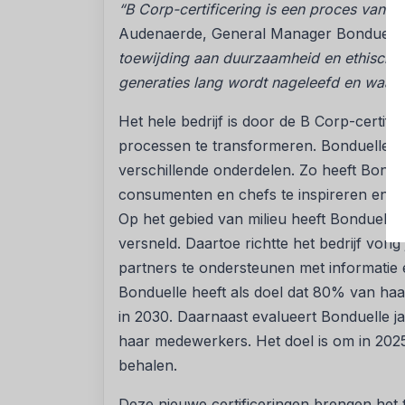
“B Corp-certificering is een proces van v
Audenaerde, General Manager Bonduell
toewijding aan duurzaamheid en ethische 
generaties lang wordt nageleefd en waar w
Het hele bedrijf is door de B Corp-certifi
processen te transformeren. Bonduelle h
verschillende onderdelen. Zo heeft Bond
consumenten en chefs te inspireren en te h
Op het gebied van milieu heeft Bonduelle
versneld. Daartoe richtte het bedrijf vo
partners te ondersteunen met informatie 
Bonduelle heeft als doel dat 80% van haa
in 2030. Daarnaast evalueert Bonduelle ja
haar medewerkers. Het doel is om in 20
behalen.
Deze nieuwe certificeringen brengen het t