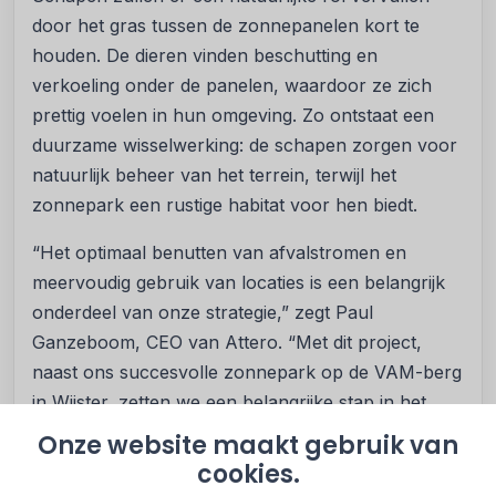
door het gras tussen de zonnepanelen kort te
houden. De dieren vinden beschutting en
verkoeling onder de panelen, waardoor ze zich
prettig voelen in hun omgeving. Zo ontstaat een
duurzame wisselwerking: de schapen zorgen voor
natuurlijk beheer van het terrein, terwijl het
zonnepark een rustige habitat voor hen biedt.
“Het optimaal benutten van afvalstromen en
meervoudig gebruik van locaties is een belangrijk
onderdeel van onze strategie,” zegt Paul
Ganzeboom, CEO van Attero. “Met dit project,
naast ons succesvolle zonnepark op de VAM-berg
in Wijster, zetten we een belangrijke stap in het
ontwikkelen van duurzame energieoplossingen op
Onze website maakt gebruik van
stortplaatsen.”
cookies.