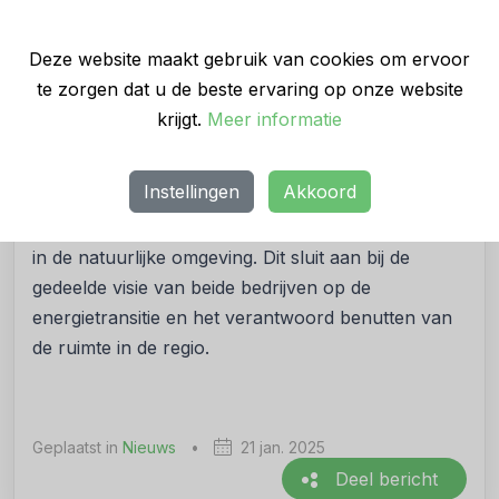
Landschappelijke inpassing en planning
De bouw van het zonnepark in Montfort ging in
Deze website maakt gebruik van cookies om ervoor
oktober 2024 van start en wordt naar verwachting
te zorgen dat u de beste ervaring op onze website
in maart 2025 voltooid. Het project laat zien hoe
krijgt.
Meer informatie
Attero stortplaatsen opnieuw inzet voor duurzame
doeleinden. Naast energieopwekking speelt
Instellingen
Akkoord
landschappelijke inpassing een belangrijke rol: het
zonnepark is zo ontworpen dat het goed integreert
in de natuurlijke omgeving. Dit sluit aan bij de
gedeelde visie van beide bedrijven op de
energietransitie en het verantwoord benutten van
de ruimte in de regio.
Geplaatst in
Nieuws
•
21 jan. 2025
Deel bericht