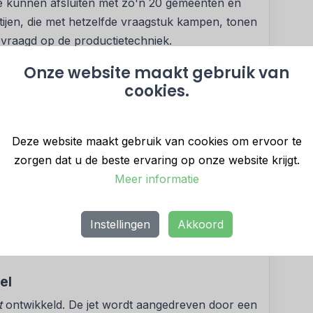
e kunnen afsluiten met zo'n 20 gemeenten en
tijen, die met hetzelfde vraagstuk kampen, tonen
evraagd op de productietechniek.
 bestaat al
Onze website maakt gebruik van
cookies.
in Nederland zijn er minstens 600.000
 Bovendien zijn er nog zo'n 100.000 blauwe
wegen, met een totaaloppervlak van meer dan 1
Deze website maakt gebruik van cookies om ervoor te
zijn voor hergebruik. Hierdoor wordt de
zorgen dat u de beste ervaring op onze website krijgt.
 de komende decennia overbodig.
Meer informatie
 productgarantie op folie 12 jaar is, blijkt in de
deld 20 jaar dienst doet. AGMI kan nu een
Instellingen
Akkoord
ium drager. Hierdoor wordt de levensduur vier
el
t
ontwikkeld. De jet wordt aangedreven door een