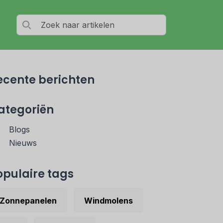
ecente berichten
ategoriën
Blogs
Nieuws
opulaire tags
Zonnepanelen
Windmolens