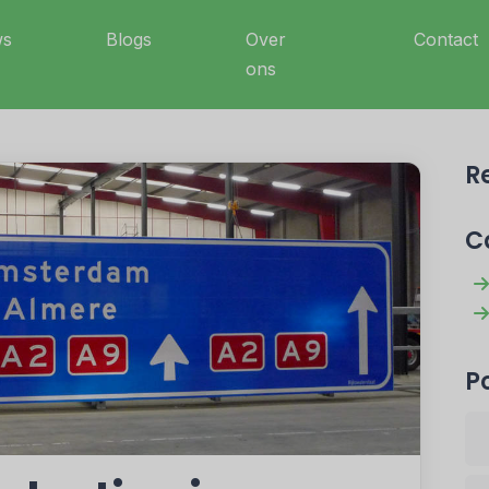
ws
Blogs
Over
Contact
ons
R
C
P