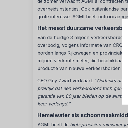
de zomer verwacht AGMI al contracten t
overheidsinstanties. Ook buitenlandse par
grote interesse. AGMI heeft octrooi aang
Het meest duurzame verkeersbord
Van de huidige 3 miljoen verkeersborden 
overbodig, volgens informatie van CROW.
borden langs Rijkswegen en provinciale 
miljoen vierkante meter, die beschikbaar 
productie van nieuwe verkeersborden in
CEO Guy Zwart verklaart: "
Ondanks dat de
praktijk dat een verkeersbord toch gemid
garantie van 80 jaar bieden op de alumin
keer verlengd.”
Hemelwater als schoonmaakmidd
AGMI heeft de
high-precision rainwater je