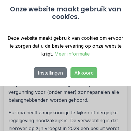
landingsbanen - wat extra geluidsoverlast voor de
Onze website maakt gebruik van
cookies.
omgeving met zich meebrengt. Hierom heb ik
besloten dat het ministerie gaat helpen om het
probleem op te lossen, samen met de betrokken
Deze website maakt gebruik van cookies om ervoor
partijen.”
te zorgen dat u de beste ervaring op onze website
Regelgeving
krijgt.
Meer informatie
Er is geen regelgeving waaraan een gemeente kan
toetsen of zonnepanelen voor gevaarlijke situaties
Instellingen
Akkoord
zorgen voor de luchtvaart. Wel zijn lidstaten
verplicht om ervoor te zorgen dat bij een
vergunning voor (onder meer) zonnepanelen alle
belanghebbenden worden gehoord.
Europa heeft aangekondigd te kijken of dergelijke
regelgeving noodzakelijk is. De verwachting is dat
hierover op zijn vroegst in 2029 een besluit wordt