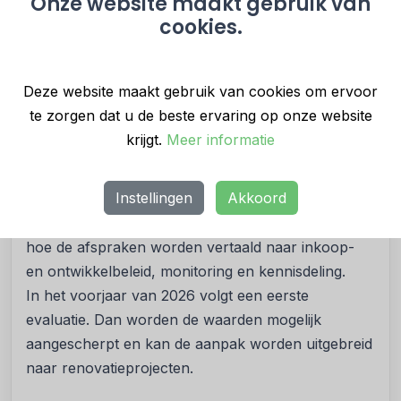
Onze website maakt gebruik van
Bouwinvest, CBRE Investment Management, de
cookies.
Alliantie, Eigen Haard, NLV, Rochdale, Vesteda,
Woonstad Rotterdam en Ymere. Het initiatief wordt
gesteund door de IVBN, terwijl ook de NEPROM
Deze website maakt gebruik van cookies om ervoor
binnenkort handelingsperspectieven publiceert om
te zorgen dat u de beste ervaring op onze website
de reductiedoelen haalbaar te maken.
krijgt.
Meer informatie
Toepassing en vervolgstappen
Instellingen
Akkoord
Met de ondertekening is een gezamenlijke norm
gezet. De komende maanden werken de partijen uit
hoe de afspraken worden vertaald naar inkoop-
en ontwikkelbeleid, monitoring en kennisdeling.
In het voorjaar van 2026 volgt een eerste
evaluatie. Dan worden de waarden mogelijk
aangescherpt en kan de aanpak worden uitgebreid
naar renovatieprojecten.