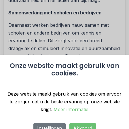
duurzaamheid en hier actief aan bijdraagt.
Samenwerking met scholen en bedrijven
Daarnaast werken bedrijven nauw samen met
scholen en andere bedrijven om kennis en
ervaring te delen. Dit zorgt voor een breed
draagvlak en stimuleert innovatie en duurzaamheid
op verschillende niveaus. Door deze
samenwerking worden nieuwe ideeën en
Onze website maakt gebruik van
cookies.
technieken sneller opgepikt en geïmplementeerd.
Corporate social responsibility (CSR):
verantwoord ondernemen
Deze website maakt gebruik van cookies om ervoor
Maatschappelijke betrokkenheid
te zorgen dat u de beste ervaring op onze website
krijgt.
Meer informatie
Corporate social responsibility (CSR) is een
belangrijk aspect van de bedrijfsvoering in Olst.
Bedrijven nemen verantwoordelijkheid voor hun
Instellingen
Akkoord