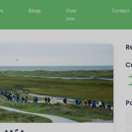
ws
Blogs
Over
Contact
ons
R
C
P