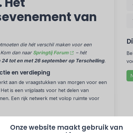
. Hét
sevenement van
D
tmoeten die hét verschil maken voor een
? Kom dan naar
Springtij Forum
– hét
Be
 24 tot en met 26 september op Terschelling
.
vo
ctie en verdieping
N
ewerkt aan de vraagstukken van morgen voor een
et is een vrijplaats voor het delen van
men. Een rijk netwerk met volop ruimte voor
ramma met inspirerende plenaire sprekers,
Onze website maakt gebruik van
atuur, (h)eerlijk eten en vele sociale momenten.