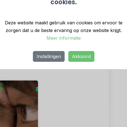
cookies.
olop kan laten inspireren door de mensen, kunst
e programma’s waarop je kunt aansluiten, zodat
Deze website maakt gebruik van cookies om ervoor te
at blijft door bewegen.
zorgen dat u de beste ervaring op onze website krijgt.
De Kunst van Bewegen, waarbij niet alleen het
Meer informatie
en ingezet.
Instellingen
Akkoord
erzicht
en schrijf je nu in via
deze link
.