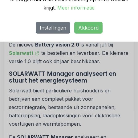
over een noodstroomfunctie. Ook bij de
krijgt.
Meer informatie
ontwikkeling en selectie van systeemcomponenten
werkte Solarwatt opnieuw samen met BMW.
Instellingen
Akkoord
Per direct beschikbaar
De nieuwe
Battery vision 2.0
is vanaf juli bij
Solarwatt
te bestellen en leverbaar. De kleinere
versie 1.0 blijft ook dit jaar beschikbaar.
SOLARWATT Manager analyseert en
stuurt het energiesysteem
Solarwatt biedt particuliere huishoudens en
bedrijven een compleet pakket voor
sectorintegratie, bestaande uit zonnepanelen,
batterijopslag, laadoplossingen voor elektrische
voertuigen en warmtepompen.
De
SOLARWATT Manager
analyseert en