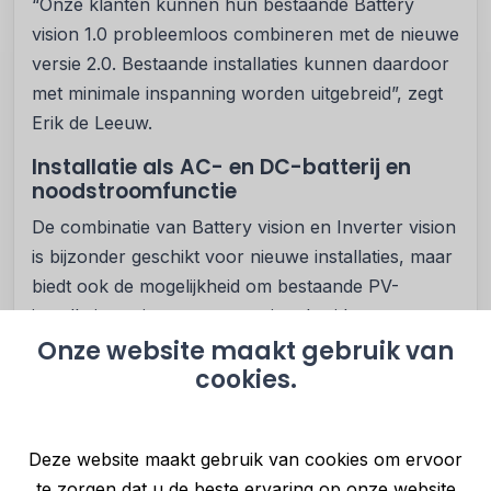
“Onze klanten kunnen hun bestaande Battery
vision 1.0 probleemloos combineren met de nieuwe
versie 2.0. Bestaande installaties kunnen daardoor
met minimale inspanning worden uitgebreid”, zegt
Erik de Leeuw.
Installatie als AC- en DC-batterij en
noodstroomfunctie
De combinatie van Battery vision en Inverter vision
is bijzonder geschikt voor nieuwe installaties, maar
biedt ook de mogelijkheid om bestaande PV-
installaties te integreren en uit te breiden met een
batterijopslag. Dankzij het plug-and-play-principe
Onze website maakt gebruik van
cookies.
kunnen de componenten snel en eenvoudig
worden gemonteerd en in bedrijf worden
genomen.
Deze website maakt gebruik van cookies om ervoor
Daarnaast beschikt de thuisbatterij van Solarwatt
te zorgen dat u de beste ervaring op onze website