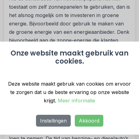
toestaat om zelf zonnepanelen te gebruiken, dan is
het alsnog mogelijk om te investeren in groene
energie. Bijvoorbeeld door gebruik te maken van
de groene energie van een energieaanbieder. Denk
bijvoorbeeld aan de zonne-energie die klanten
terugleveren aan de energiemaatschappij of aan
Onze website maakt gebruik van
windenergie. Deze vormen van energie zijn
cookies.
milieuvriendelijk en vergen ook nog eens minder
onderhoud dan energie uit fossiele bronnen.
De
CO2-voetafdruk
van een onderneming kan
Deze website maakt gebruik van cookies om ervoor
daardoor flink verlaagd worden. Op die manier
te zorgen dat u de beste ervaring op onze website
bespaar je geld, maar draag je ook bij aan een
krijgt.
Meer informatie
betere wereld.
Laat laadpalen installeren
Instellingen
Akkoord
Het is goed om je eigen wagenpark eens onder de
loep te nemen. De tijd van benzine- en dieselauto’s