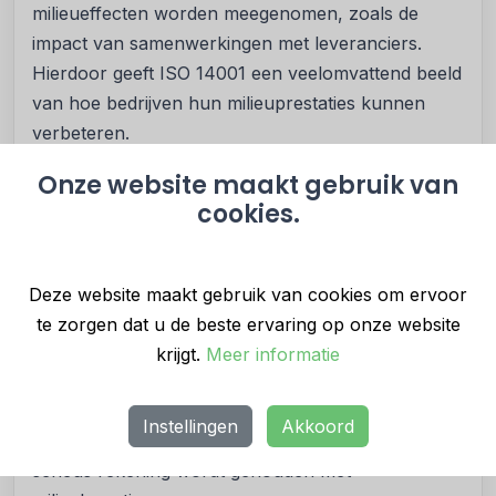
milieueffecten worden meegenomen, zoals de
impact van samenwerkingen met leveranciers.
Hierdoor geeft ISO 14001 een veelomvattend beeld
van hoe bedrijven hun milieuprestaties kunnen
verbeteren.
Onze website maakt gebruik van
Een belangrijk voordeel van de norm is de
cookies.
gestandaardiseerde aanpak, die organisaties
wereldwijd helpt om een consistente en
betrouwbare milieustrategie op te zetten.
Deze website maakt gebruik van cookies om ervoor
Certificering volgens ISO 14001
te zorgen dat u de beste ervaring op onze website
Een organisatie die haar milieuzorgsysteem in lijn
krijgt.
Meer informatie
brengt met de eisen kan een
ISO 14001
certificering
aanvragen. Deze certificering toont
Instellingen
Akkoord
klanten, partners en stakeholders aan dat er
serieus rekening wordt gehouden met