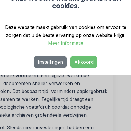
cookies.
obeert
De Groene Boekhouder
de eigen
brengen met de adviezen die zij aan klanten geeft.
ebruikt gerecycled papier en gerecyclede
Deze website maakt gebruik van cookies om ervoor te
 kantoormeubelen, kiest voor LED-verlichting en
zorgen dat u de beste ervaring op onze website krijgt.
. Daarnaast wordt de eigen CO₂-uitstoot
Meer informatie
amengewerkt met bedrijven uit de eigen
id niet beperkt blijft tot een marketingverhaal,
Instellingen
Akkoord
 de dagelijkse bedrijfsvoering.
rdere voordelen. Een digitaal werkende
, documenten sneller verwerken en
elen. Dat bespaart tijd, vermindert papiergebruik
amen te werken. Tegelijkertijd draagt een
re ecologische voetafdruk doordat onnodige
ieke archieven grotendeels verdwijnen.
 rol. Steeds meer investeringen hebben een