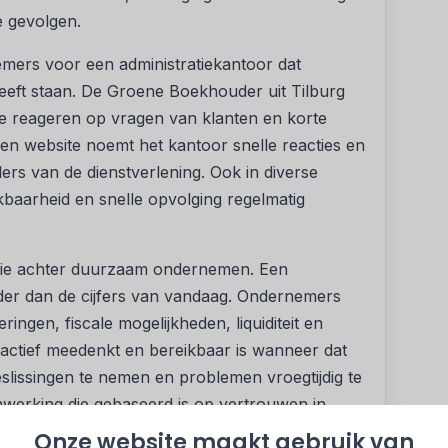
e gevolgen.
mers voor een administratiekantoor dat
heeft staan. De Groene Boekhouder uit Tilburg
te reageren op vragen van klanten en korte
gen website noemt het kantoor snelle reacties en
jlers van de dienstverlening. Ook in diverse
baarheid en snelle opvolging regelmatig
visie achter duurzaam ondernemen. Een
der dan de cijfers van vandaag. Ondernemers
eringen, fiscale mogelijkheden, liquiditeit en
actief meedenkt en bereikbaar is wanneer dat
slissingen te nemen en problemen vroegtijdig te
erking die gebaseerd is op vertrouwen in
n administratie.
Onze website maakt gebruik van