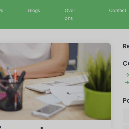
ws
Blogs
Over
Contact
ons
R
C
P