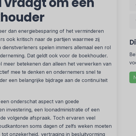
 vraagt om een
khouder
r dan energiebesparing of het verminderen
s ook kritisch naar de partijen waarmee zij
D
 dienstverleners spelen immers allemaal een rol
Be
nderneming. Dat geldt ook voor de boekhouder.
vo
eel meer betekenen dan alleen het verwerken van
ctief mee te denken en ondernemers snel te
N
r een belangrijke bijdrage aan de continuïteit
 een onderschat aspect van goede
en investering, een loonadministratie of een
tot de volgende afspraak. Toch ervaren veel
ekhoudkantoren soms dagen of zelfs weken moeten
tot onzekerheid, vertraging in besluitvorming