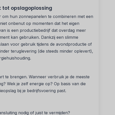
k tot opslagoplossing
oor om hun zonnepanelen te combineren met een
m niet onbenut op momenten dat het eigen
van is een productiebedrijf dat overdag meer
ment kan gebruiken. Dankzij een slimme
slaan voor gebruik tijdens de avondproductie of
nder teruglevering (die steeds minder oplevert),
rgiehuishouding.
aart te brengen. Wanneer verbruik je de meeste
ng? Wek je zelf energie op? Op basis van die
opslag bij je bedrijfsvoering past.
aansluiting nodig of juist te vermijden?