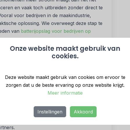
ceren en vaak toch uitbreiden zonder direct te
Vooral voor bedrijven in de maakindustrie,
praktische oplossing. Wie overweegt deze stap te
heden van
batterijopslag voor bedrijven op
Onze website maakt gebruik van
ergiebeheer
cookies.
er nog iets mee: geld. Energieprijzen zijn grillig
nbod op het net. Een batterij kan helpen om
p het juiste moment. Daardoor kun je besparen
Deze website maakt gebruik van cookies om ervoor te
 gebruik te maken van daluren of door
zorgen dat u de beste ervaring op onze website krijgt.
 zetten.
Meer informatie
ofiteren van marktmechanismen zoals FCR
Instellingen
Akkoord
 je tegen vergoeding bijdraagt aan het
ert niet alleen inkomsten op, maar versterkt ook
rtners.