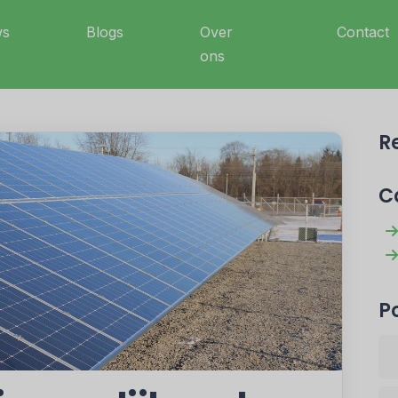
ws
Blogs
Over
Contact
ons
R
C
P