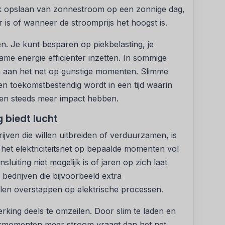
ijk opslaan van zonnestroom op een zonnige dag,
r is of wanneer de stroomprijs het hoogst is.
en. Je kunt besparen op piekbelasting, je
ame energie efficiënter inzetten. In sommige
en aan het net op gunstige momenten. Slimme
l en toekomstbestendig wordt in een tijd waarin
zen steeds meer impact hebben.
 biedt lucht
jven die willen uitbreiden of verduurzamen, is
 het elektriciteitsnet op bepaalde momenten vol
luiting niet mogelijk is of jaren op zich laat
bedrijven die bijvoorbeeld extra
willen overstappen op elektrische processen.
king deels te omzeilen. Door slim te laden en
iekmomenten meer stroom vraagt dan het net