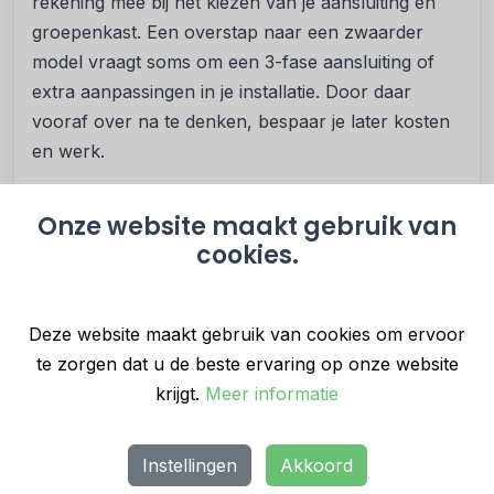
rekening mee bij het kiezen van je aansluiting en
groepenkast. Een overstap naar een zwaarder
model vraagt soms om een 3-fase aansluiting of
extra aanpassingen in je installatie. Door daar
vooraf over na te denken, bespaar je later kosten
en werk.
Heb je een aparte groep nodig voor een
inductiekookplaat?
Onze website maakt gebruik van
cookies.
Ja. De meeste inductiekookplaten werken op een
zogenoemde 2x230V-aansluiting. Dit betekent dat
de kookplaat wordt verdeeld over twee groepen in
Deze website maakt gebruik van cookies om ervoor
je groepenkast. Samen leveren die dan tot 7200
te zorgen dat u de beste ervaring op onze website
watt. Dat is voldoende voor de meeste standaard
krijgt.
Meer informatie
inductiekookplaten in een huishouden. Deze
oplossing is geschikt bij een 1-fase aansluiting,
zolang je totale stroomverbruik onder de 35
Instellingen
Akkoord