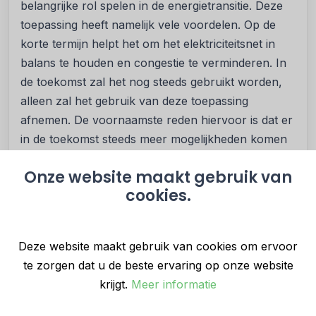
belangrijke rol spelen in de energietransitie. Deze
toepassing heeft namelijk vele voordelen. Op de
korte termijn helpt het om het elektriciteitsnet in
balans te houden en congestie te verminderen. In
de toekomst zal het nog steeds gebruikt worden,
alleen zal het gebruik van deze toepassing
afnemen. De voornaamste reden hiervoor is dat er
in de toekomst steeds meer mogelijkheden komen
om grote hoeveelheden stroom op te slaan.
Onze website maakt gebruik van
Zijn er alternatieven?
cookies.
Het antwoord is ja. Een alternatief voor
curtailment is het opslaan van opgewekte energie
Deze website maakt gebruik van cookies om ervoor
in
Battery Energy Storage Systems
(BESS).
te zorgen dat u de beste ervaring op onze website
Deze toepassing werkt hetzelfde als een
krijgt.
Meer informatie
thuisbatterij, alleen hebben deze batterijen meer
opslagcapaciteit. Een overschot van energie kan