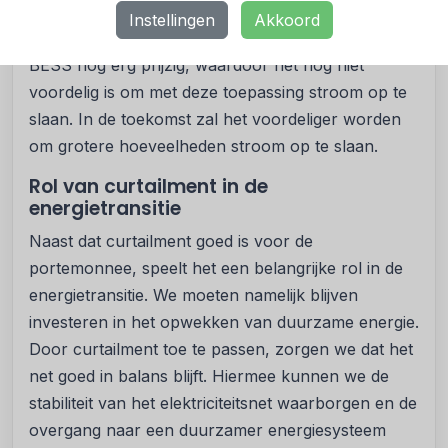
hierin worden opgeslagen om op een later moment
Instellingen
Akkoord
weer gebruikt te worden. Op dit moment zijn de
BESS nog erg prijzig, waardoor het nog niet
voordelig is om met deze toepassing stroom op te
slaan. In de toekomst zal het voordeliger worden
om grotere hoeveelheden stroom op te slaan.
Rol van curtailment in de
energietransitie
Naast dat curtailment goed is voor de
portemonnee, speelt het een belangrijke rol in de
energietransitie. We moeten namelijk blijven
investeren in het opwekken van duurzame energie.
Door curtailment toe te passen, zorgen we dat het
net goed in balans blijft. Hiermee kunnen we de
stabiliteit van het elektriciteitsnet waarborgen en de
overgang naar een duurzamer energiesysteem