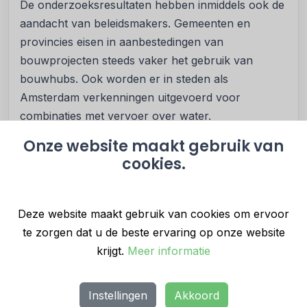
De onderzoeksresultaten hebben inmiddels ook de
aandacht van beleidsmakers. Gemeenten en
provincies eisen in aanbestedingen van
bouwprojecten steeds vaker het gebruik van
bouwhubs. Ook worden er in steden als
Amsterdam verkenningen uitgevoerd voor
combinaties met vervoer over water.
Onze website maakt gebruik van
VolkerWessels lanceerde een white label
cookies.
BouwHub, die beschikbaar is voor de hele sector.
“Ik had niet verwacht dat bouwbedrijven zo’n stap
zouden zetten,” zegt Walinga. “Maar het is logisch.
Deze website maakt gebruik van cookies om ervoor
Je kunt dit niet meer per project blijven uitvinden.”
te zorgen dat u de beste ervaring op onze website
Oproep aan de sector en beleidsmakers
krijgt.
Meer informatie
Met de komst van zero-emissiezones, de beperkte
ruimte en toenemende verkeersdruk in
Instellingen
Akkoord
binnensteden groeit de urgentie tot verdere