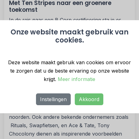
Met Ten Stripes naar een groenere
toekomst
In de reis naar een B Corp certificering sta je er
niet alleen voor.
Ten Stripes
, zelf een trotse B
Onze website maakt gebruik van
Corp, biedt begeleiding en ondersteuning aan
cookies.
bedrijven die de overstap willen maken naar een
duurzame en missiegedreven bedrijfsvoering. Met
een diepgaand begrip van zowel de uitdagingen als
Deze website maakt gebruik van cookies om ervoor
de kansen die komen kijken bij het B Corp
te zorgen dat u de beste ervaring op onze website
certificeringsproces, is Ten Stripes jouw ideale
krijgt.
Meer informatie
partner.
Instellingen
Akkoord
Bedrijven zoals Eska, Alfa Accountants en
VanHulley zijn B Corp voorbeelden uit het
noorden. Ook andere bekende ondernemers zoals
Rituals, Swapfietsen, en Ace & Tate, Tony
Chocolony dienen als inspirerende voorbeelden